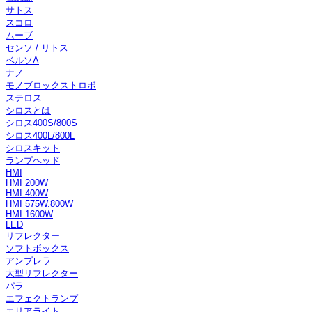
サトス
スコロ
ムーブ
センソ / リトス
ベルソA
ナノ
モノブロックストロボ
ステロス
シロスとは
シロス400S/800S
シロス400L/800L
シロスキット
ランプヘッド
HMI
HMI 200W
HMI 400W
HMI 575W.800W
HMI 1600W
LED
リフレクター
ソフトボックス
アンブレラ
大型リフレクター
パラ
エフェクトランプ
エリアライト