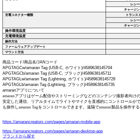
レシー
チャージン
充電コネクター種類
トランス
レシー
チャージン
操作環境温度
充電環境温度
操作方法
ファームウェアアップデート
マウント方法
商品コード/商品名/JANコード
APGTAGCw/amaran Tag (USB-C, ホワイト)/4589638145704
APGTAGCb/amaran Tag (USB-C, ブラック)/4589638145711
APGTAGLw/amaran Tag (Lightning, ホワイト)/4589638145728
APGTAGLb/amaran Tag (Lightning, ブラック)/4589638145735
amaranアプリについて
amaran
アプリはゲーム配信やストリーミングなどのコンテンツ撮影者向け
安定した通信、リアルタイムでライトやマイクを直感的にコントロールが
も操作し
amaran Tag
をコントロールできます。遠隔で
amaran
製品を操作する
https://amarancreators.com/pages/amaran-mobile-app
https://amarancreators.com/pages/amaran-desktop-app
ブランドから探す