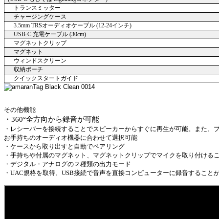
トランスミッター
チャージングケース
3.5mm TRS
オーディオケーブル
(12-24
インチ
)
USB-C
充電ケーブル
(30cm)
マグネットクリップ
マグネット
ウィンドスクリーン
収納ポーチ
クイックスタートガイド
その他機能
・
360
°全方向から録音が可能
・レシーバーを接続することでスピーカーからすぐに再生が可能。また、
お手持ちのオーディオ機器に合わせて選択可能
・ケースから取り出すと自動でペアリング
・手持ちや付属のマグネット、マグネットクリップでマイクを取り付ける
・デジタル・アナログの２種類の出力モード
・
UAC
規格を取得、
USB
接続で音声を直接コンピューターに録音すること