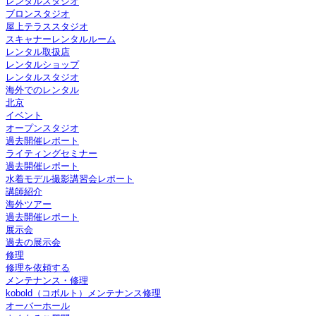
レンタルスタジオ
ブロンスタジオ
屋上テラススタジオ
スキャナーレンタルルーム
レンタル取扱店
レンタルショップ
レンタルスタジオ
海外でのレンタル
北京
イベント
オープンスタジオ
過去開催レポート
ライティングセミナー
過去開催レポート
水着モデル撮影講習会レポート
講師紹介
海外ツアー
過去開催レポート
展示会
過去の展示会
修理
修理を依頼する
メンテナンス・修理
kobold（コボルト）メンテナンス修理
オーバーホール