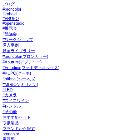
ブログ
#broncolor
#kobold
#FRUBO
#openstudio
#展示会
#勉強会
#ワークショップ
導入事例
動画ライブラリー
#broncolor(ブロンカラー)
#Aputure(アプチャー)
#Fotodiox(フォトディオックス)
#KUPO(クーポ)
#hähnel(ヘーネル)
#MIRION(ミリオン)
#LED
#カメラ
#スイスワイン
#レンタル
#その他
おすすめセット
取扱製品
ブランドから探す
broncolor
電源部