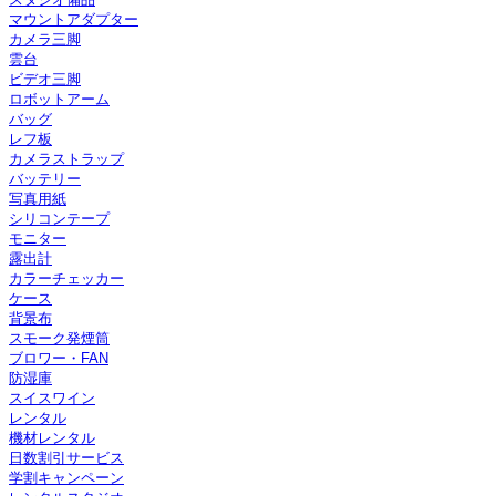
マウントアダプター
カメラ三脚
雲台
ビデオ三脚
ロボットアーム
バッグ
レフ板
カメラストラップ
バッテリー
写真用紙
シリコンテープ
モニター
露出計
カラーチェッカー
ケース
背景布
スモーク発煙筒
ブロワー・FAN
防湿庫
スイスワイン
レンタル
機材レンタル
日数割引サービス
学割キャンペーン