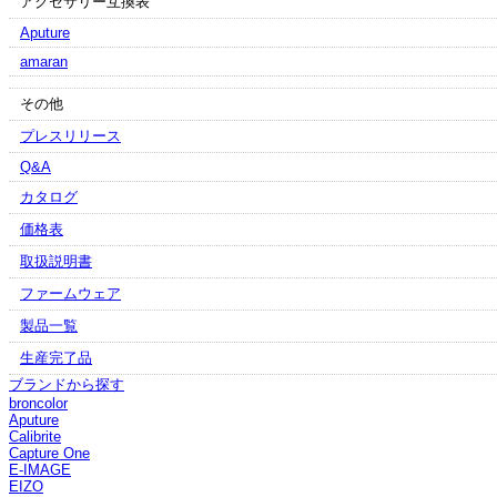
アクセサリー互換表
Aputure
amaran
その他
プレスリリース
Q&A
カタログ
価格表
取扱説明書
ファームウェア
製品一覧
生産完了品
ブランドから探す
broncolor
Aputure
Calibrite
Capture One
E-IMAGE
EIZO