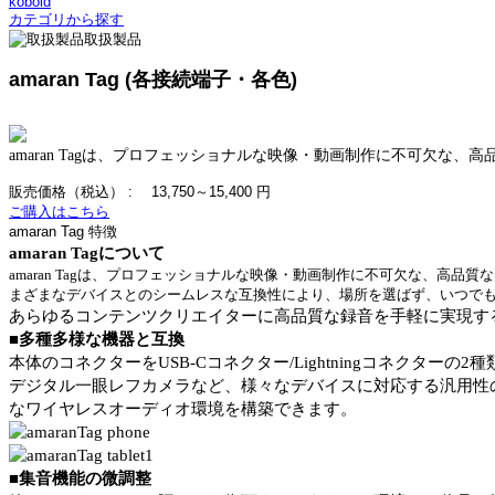
kobold
カテゴリから探す
取扱製品
amaran Tag (各接続端子・各色)
amaran Tag
は、プロフェッショナルな映像・動画制作に不可欠な、高
販売価格（税込） :
13,750～15,400 円
ご購入はこちら
amaran Tag 特徴
amaran Tag
について
amaran Tag
は、プロフェッショナルな映像・動画制作に不可欠な、高品質な
まざまなデバイスとのシームレスな互換性により、場所を選ばず、いつで
あらゆるコンテンツクリエイターに高品質な録音を手軽に実現す
■
多種多様な機器と互換
本体のコネクターを
USB-C
コネクター
/Lightning
コネクターの
2
種
デジタル一眼レフカメラなど、様々なデバイスに対応する汎用性
なワイヤレスオーディオ環境を構築できます。
■
集音機能の微調整