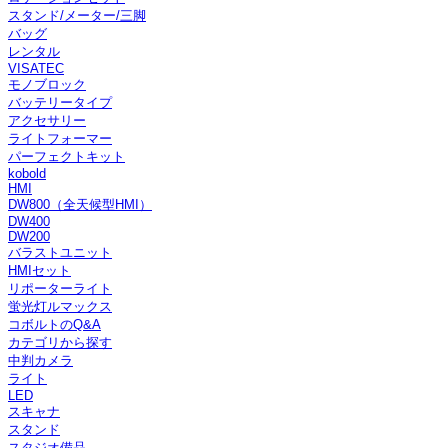
スタンド/メーター/三脚
バッグ
レンタル
VISATEC
モノブロック
バッテリータイプ
アクセサリー
ライトフォーマー
パーフェクトキット
kobold
HMI
DW800（全天候型HMI）
DW400
DW200
バラストユニット
HMIセット
リポーターライト
蛍光灯ルマックス
コボルトのQ&A
カテゴリから探す
中判カメラ
ライト
LED
スキャナ
スタンド
スタジオ備品