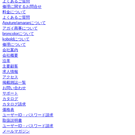
よくあるご質問
修理に関するお問合せ
料金について
よくあるご質問
Aputure/amaranについて
アガイ商事について
broncolorについて
koboldについて
修理について
会社案内
会社概要
沿革
主要顧客
求人情報
アクセス
掲載雑誌一覧
お問い合わせ
サポート
カタログ
カタログ請求
価格表
ユーザーID・パスワード請求
取扱説明書
ユーザーID・パスワード請求
メールマガジン