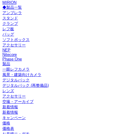
MIRION
◆製品一覧
アンブレラ
スタンド
クランプ
レフ板
バッグ
ソフトボックス
アクセサリー
NEP
Nitecore
Phase One
製品
一眼レフカメラ
風景・建築向けカメラ
デジタルバック
デジタルバック (再整備品)
レンズ
アクセサリー
空撮・アーカイブ
新着情報
新着情報
キャンペーン
価格
価格表
お見積り・デモ