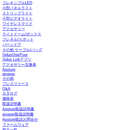
フレキシブルLED
小型パネルライト
ストリップライト
小型ビデオライト
ワイヤレスマイク
アクセサリー
ライトドーム/ボックス
フレネル/スポット
バーンドア
その他 ケーブル/バッグ
SidusOne/Four
Sidus Linkアプリ
アクセサリー互換表
Aputure
amaran
その他
プレスリリース
Q&A
カタログ
価格表
取扱説明書
Aputure取扱説明書
amaran取扱説明書
Aputure取説お問合せ
ファームウェア
製品一覧