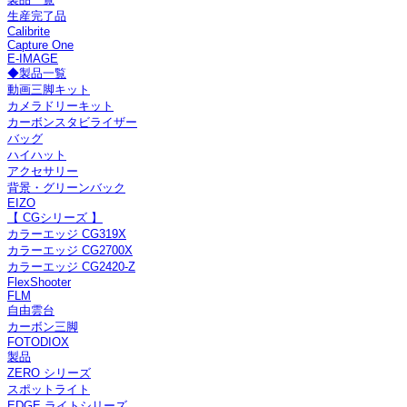
生産完了品
Calibrite
Capture One
E-IMAGE
◆製品一覧
動画三脚キット
カメラドリーキット
カーボンスタビライザー
バッグ
ハイハット
アクセサリー
背景・グリーンバック
EIZO
【 CGシリーズ 】
カラーエッジ CG319X
カラーエッジ CG2700X
カラーエッジ CG2420-Z
FlexShooter
FLM
自由雲台
カーボン三脚
FOTODIOX
製品
ZERO シリーズ
スポットライト
EDGE ライトシリーズ