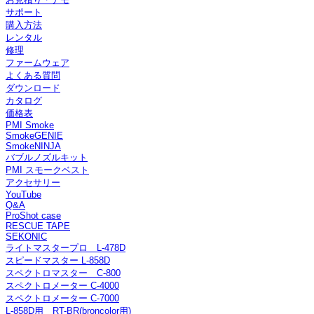
サポート
購入方法
レンタル
修理
ファームウェア
よくある質問
ダウンロード
カタログ
価格表
PMI Smoke
SmokeGENIE
SmokeNINJA
バブルノズルキット
PMI スモークベスト
アクセサリー
YouTube
Q&A
ProShot case
RESCUE TAPE
SEKONIC
ライトマスタープロ L-478D
スピードマスター L-858D
スペクトロマスター C-800
スペクトロメーター C-4000
スペクトロメーター C-7000
L-858D用 RT-BR(broncolor用)