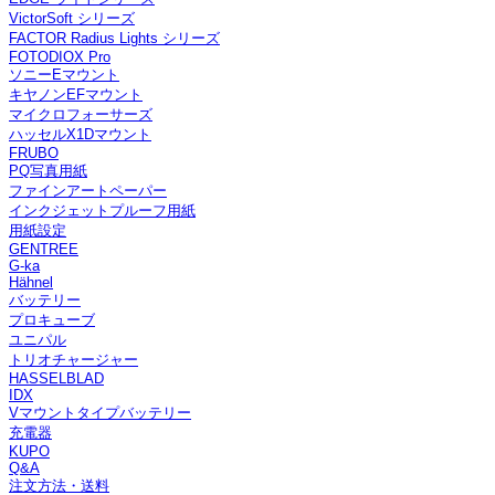
VictorSoft シリーズ
FACTOR Radius Lights シリーズ
FOTODIOX Pro
ソニーEマウント
キヤノンEFマウント
マイクロフォーサーズ
ハッセルX1Dマウント
FRUBO
PQ写真用紙
ファインアートペーパー
インクジェットプルーフ用紙
用紙設定
GENTREE
G-ka
Hähnel
バッテリー
プロキューブ
ユニパル
トリオチャージャー
HASSELBLAD
IDX
Vマウントタイプバッテリー
充電器
KUPO
Q&A
注文方法・送料