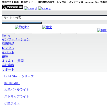
撮影用ストロボ、動画用ライト、撮影機材の販売・レンタル・メンテナンス amaran Tag (各接
Home
ホーム
取扱製品
ブランドから探す
Aputure
ワイヤレスマイク
インフォメーション
取扱製品
レンタル
イベント
Aputure製品
修理
よくあるご質問
STORM
会社案内
Electro Stormシリーズ
サポート
Light Storm シリーズ
INFINIMAT
大型パネルライト
ストリップライト
小型ライト