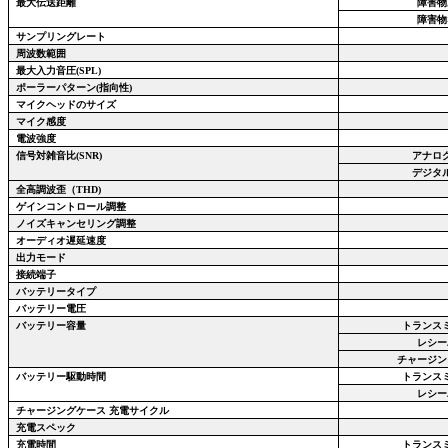
最大伝送距離
障害物
障害物
サンプリングレート
周波数範囲
最大入力音圧
(SPL)
ポーラーパターン
(
指向性
)
マイクヘッドのサイズ
マイク感度
電波強度
信号対雑音比
(SNR)
アナロ
デジタ
全高調波歪（
THD)
ゲインコントロール調整
ノイズキャンセリング調整
オーディオ遅延速度
出力モード
接続端子
バッテリータイプ
バッテリー電圧
バッテリー容量
トランス
レシー
チャージン
バッテリー駆動時間
トランス
レシー
チャージングケース 充電サイクル
充電スペック
充電時間
トランス