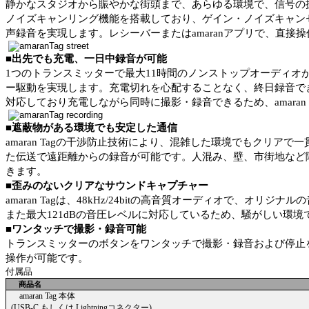
静かなスタジオから賑やかな街頭まで、あらゆる環境で、信号の
ノイズキャンリング機能を搭載しており、ゲイン・ノイズキャン
声録音を実現します。レシーバーまたは
amaran
アプリで、直接操
■
出先でも充電、一日中録音が可能
1
つのトランスミッターで最大
11
時間のノンストップオーディオ
ー駆動を実現します。充電切れを心配することなく、終日録音で
対応しており充電しながら同時に撮影・録音できるため、
amaran
■遮蔽物がある環境でも安定した通信
amaran Tag
の干渉防止技術により、混雑した環境でもクリアで一
た伝送で遠距離からの録音が可能です。人混み、壁、市街地など
きます。
■
歪みのないクリアなサウンドキャプチャー
amaran Tag
は、
48kHz/24bit
の高音質オーディオで、オリジナルの
また最大
121dB
の音圧レベルに対応しているため、騒がしい環境
■
ワンタッチで撮影・録音可能
トランスミッターのボタンをワンタッチで撮影・録音および停止
操作が可能です。
付属品
商品名
amaran Tag
本体
(USB-C
もしくは
Lightning
コネクター
)