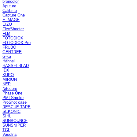
broncolor
Aputure
Calibrite
Capture One
E-IMAGE
EIZO
FlexShooter
FLM
FOTODIOX
FOTODIOX Pro
FRUBO
GENTREE
G-ka
Hähnel
HASSELBLAD
IDX
KUPO
MIRION
NEP
Nitecore
Phase One
PMI Smoke
ProShot case
RESCUE TAPE
SEKONIC
SIHL
SUNBOUNCE
SUNSNIPER
TGL
Vasolna