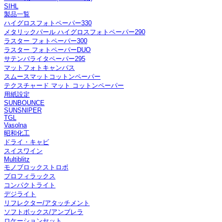
SIHL
製品一覧
ハイグロスフォトペーパー330
メタリックパール ハイグロスフォトペーパー290
ラスター フォトペーパー300
ラスター フォトペーパーDUO
サテンバライタペーパー295
マットフォトキャンバス
スムースマットコットンペーパー
テクスチャード マット コットンペーパー
用紙設定
SUNBOUNCE
SUNSNIPER
TGL
Vasolna
昭和化工
ドライ・キャビ
スイスワイン
Multiblitz
モノブロックストロボ
プロフィラックス
コンパクトライト
デジライト
リフレクター/アタッチメント
ソフトボックス/アンブレラ
ロケーションセット