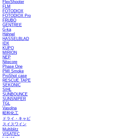
FlexShooter
FLM
FOTODIOX
FOTODIOX Pro
FRUBO
GENTREE
G-ka
Hähnel
HASSELBLAD
IDX
KUPO
MIRION
NEP
Nitecore
Phase One
PMI Smoke
ProShot case
RESCUE TAPE
SEKONIC
SIHL
SUNBOUNCE
SUNSNIPER
TGL
Vasolna
昭和化工
ドライ・キャビ
スイスワイン
Multiblitz
VISATEC