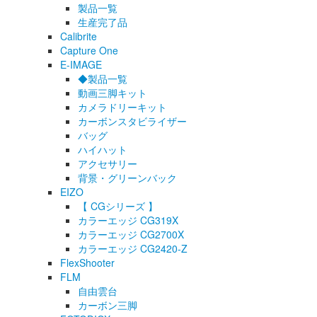
製品一覧
生産完了品
Calibrite
Capture One
E-IMAGE
◆製品一覧
動画三脚キット
カメラドリーキット
カーボンスタビライザー
バッグ
ハイハット
アクセサリー
背景・グリーンバック
EIZO
【 CGシリーズ 】
カラーエッジ CG319X
カラーエッジ CG2700X
カラーエッジ CG2420-Z
FlexShooter
FLM
自由雲台
カーボン三脚