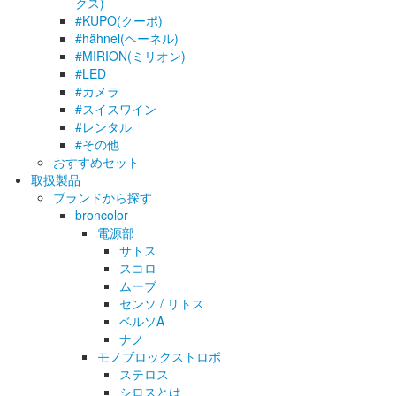
クス)
#KUPO(クーポ)
#hähnel(ヘーネル)
#MIRION(ミリオン)
#LED
#カメラ
#スイスワイン
#レンタル
#その他
おすすめセット
取扱製品
ブランドから探す
broncolor
電源部
サトス
スコロ
ムーブ
センソ / リトス
ベルソA
ナノ
モノブロックストロボ
ステロス
シロスとは