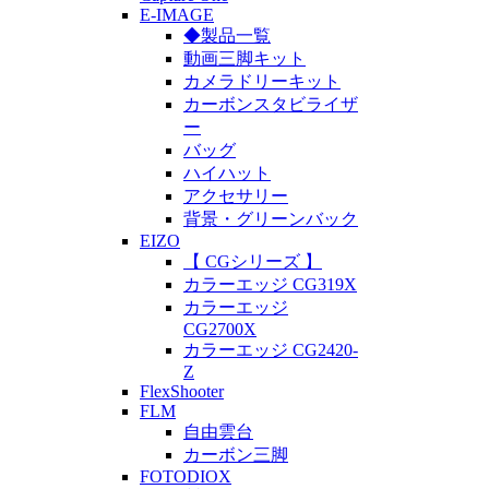
E-IMAGE
◆製品一覧
動画三脚キット
カメラドリーキット
カーボンスタビライザ
ー
バッグ
ハイハット
アクセサリー
背景・グリーンバック
EIZO
【 CGシリーズ 】
カラーエッジ CG319X
カラーエッジ
CG2700X
カラーエッジ CG2420-
Z
FlexShooter
FLM
自由雲台
カーボン三脚
FOTODIOX