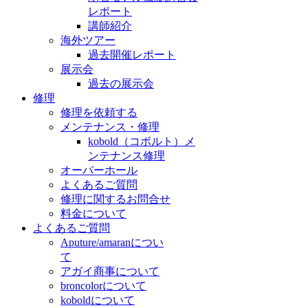
レポート
講師紹介
海外ツアー
過去開催レポート
展示会
過去の展示会
修理
修理を依頼する
メンテナンス・修理
kobold（コボルト）メ
ンテナンス修理
オーバーホール
よくあるご質問
修理に関するお問合せ
料金について
よくあるご質問
Aputure/amaranについ
て
アガイ商事について
broncolorについて
koboldについて