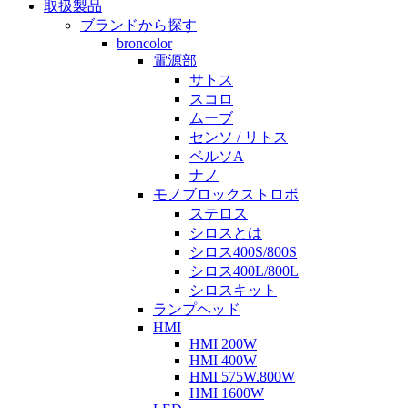
取扱製品
ブランドから探す
broncolor
電源部
サトス
スコロ
ムーブ
センソ / リトス
ベルソA
ナノ
モノブロックストロボ
ステロス
シロスとは
シロス400S/800S
シロス400L/800L
シロスキット
ランプヘッド
HMI
HMI 200W
HMI 400W
HMI 575W.800W
HMI 1600W