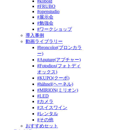
#kobold
#FRUBO
#openstudio
#展示会
#勉強会
#ワークショップ
導入事例
動画ライブラリー
#broncolor(ブロンカラ
ー)
#Aputure(アプチャー)
#Fotodiox(フォトディ
オックス)
#KUPO(クーポ)
#hähnel(ヘーネル)
#MIRION(ミリオン)
#LED
#カメラ
#スイスワイン
#レンタル
#その他
おすすめセット