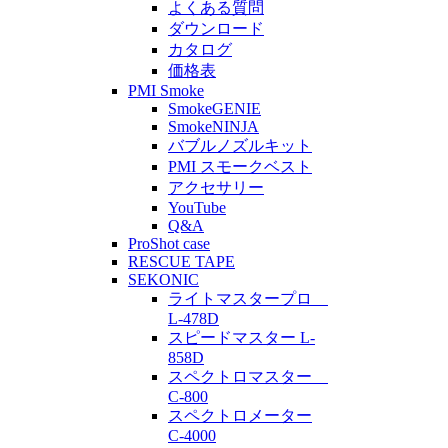
よくある質問
ダウンロード
カタログ
価格表
PMI Smoke
SmokeGENIE
SmokeNINJA
バブルノズルキット
PMI スモークベスト
アクセサリー
YouTube
Q&A
ProShot case
RESCUE TAPE
SEKONIC
ライトマスタープロ
L-478D
スピードマスター L-
858D
スペクトロマスター
C-800
スペクトロメーター
C-4000