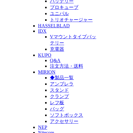
バッテリー
プロキューブ
ユニパル
トリオチャージャー
HASSELBLAD
IDX
Vマウントタイプバッ
テリー
充電器
KUPO
Q&A
注文方法・送料
MIRION
◆製品一覧
アンブレラ
スタンド
クランプ
レフ板
バッグ
ソフトボックス
アクセサリー
NEP
Nitecore