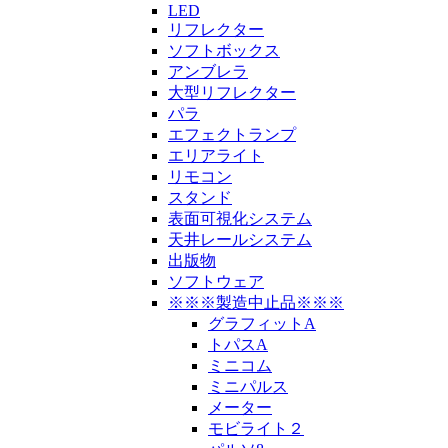
LED
リフレクター
ソフトボックス
アンブレラ
大型リフレクター
パラ
エフェクトランプ
エリアライト
リモコン
スタンド
表面可視化システム
天井レールシステム
出版物
ソフトウェア
※※※製造中止品※※※
グラフィットA
トパスA
ミニコム
ミニパルス
メーター
モビライト２