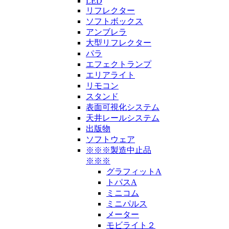
LED
リフレクター
ソフトボックス
アンブレラ
大型リフレクター
パラ
エフェクトランプ
エリアライト
リモコン
スタンド
表面可視化システム
天井レールシステム
出版物
ソフトウェア
※※※製造中止品
※※※
グラフィットA
トパスA
ミニコム
ミニパルス
メーター
モビライト２