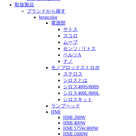
取扱製品
ブランドから探す
broncolor
電源部
サトス
スコロ
ムーブ
センソ / リトス
ベルソA
ナノ
モノブロックストロボ
ステロス
シロスとは
シロス400S/800S
シロス400L/800L
シロスキット
ランプヘッド
HMI
HMI 200W
HMI 400W
HMI 575W.800W
HMI 1600W