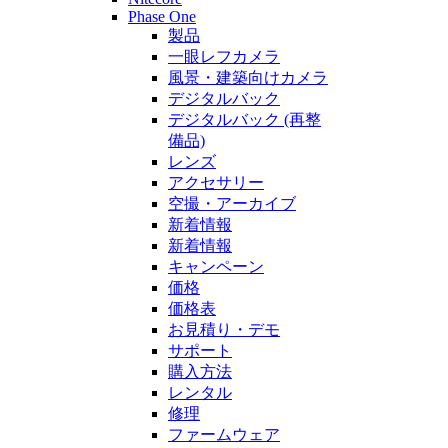
Phase One
製品
一眼レフカメラ
風景・建築向けカメラ
デジタルバック
デジタルバック (再整
備品)
レンズ
アクセサリー
空撮・アーカイブ
新着情報
新着情報
キャンペーン
価格
価格表
お見積り・デモ
サポート
購入方法
レンタル
修理
ファームウェア