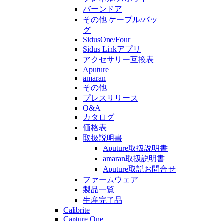
バーンドア
その他 ケーブル/バッ
グ
SidusOne/Four
Sidus Linkアプリ
アクセサリー互換表
Aputure
amaran
その他
プレスリリース
Q&A
カタログ
価格表
取扱説明書
Aputure取扱説明書
amaran取扱説明書
Aputure取説お問合せ
ファームウェア
製品一覧
生産完了品
Calibrite
Capture One