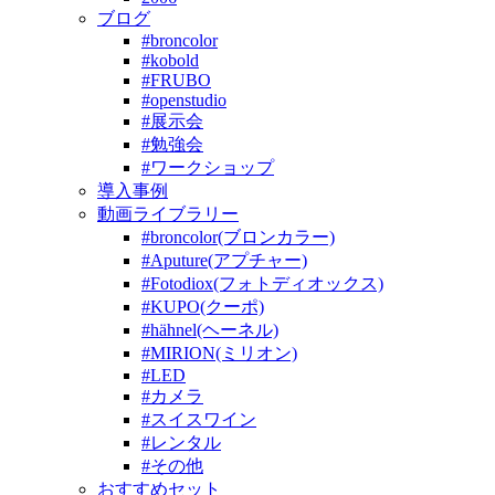
ブログ
#broncolor
#kobold
#FRUBO
#openstudio
#展示会
#勉強会
#ワークショップ
導入事例
動画ライブラリー
#broncolor(ブロンカラー)
#Aputure(アプチャー)
#Fotodiox(フォトディオックス)
#KUPO(クーポ)
#hähnel(ヘーネル)
#MIRION(ミリオン)
#LED
#カメラ
#スイスワイン
#レンタル
#その他
おすすめセット