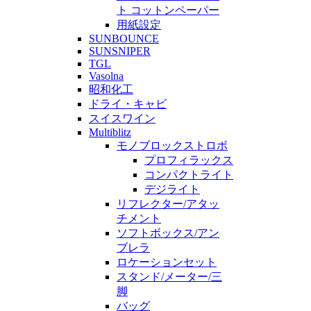
ト コットンペーパー
用紙設定
SUNBOUNCE
SUNSNIPER
TGL
Vasolna
昭和化工
ドライ・キャビ
スイスワイン
Multiblitz
モノブロックストロボ
プロフィラックス
コンパクトライト
デジライト
リフレクター/アタッ
チメント
ソフトボックス/アン
ブレラ
ロケーションセット
スタンド/メーター/三
脚
バッグ