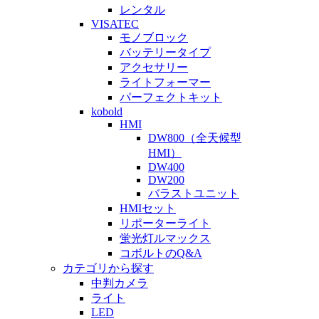
レンタル
VISATEC
モノブロック
バッテリータイプ
アクセサリー
ライトフォーマー
パーフェクトキット
kobold
HMI
DW800（全天候型
HMI）
DW400
DW200
バラストユニット
HMIセット
リポーターライト
蛍光灯ルマックス
コボルトのQ&A
カテゴリから探す
中判カメラ
ライト
LED