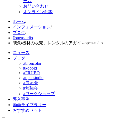
ーム
お問い合わせ
オンライン商談
ホーム
/
インフォメーション
/
ブログ
/
#openstudio
/
撮影機材の販売、レンタルのアガイ - openstudio
ニュース
ブログ
#broncolor
#kobold
#FRUBO
#openstudio
#展示会
#勉強会
#ワークショップ
導入事例
動画ライブラリー
おすすめセット