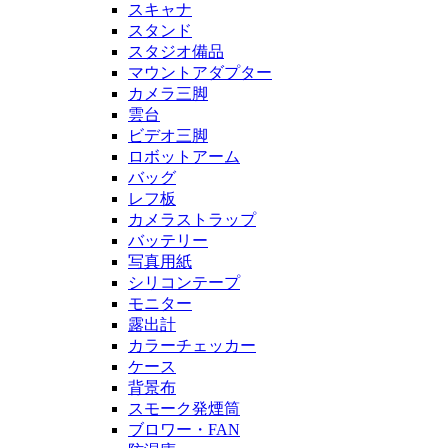
スキャナ
スタンド
スタジオ備品
マウントアダプター
カメラ三脚
雲台
ビデオ三脚
ロボットアーム
バッグ
レフ板
カメラストラップ
バッテリー
写真用紙
シリコンテープ
モニター
露出計
カラーチェッカー
ケース
背景布
スモーク発煙筒
ブロワー・FAN