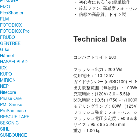
E-IMAGE
・ 初心者にも安心の簡単操作
EIZO
・ 冷却ファン, 高感度フォトセル 
FlexShooter
・ 信頼の高品質、ドイツ製
FLM
FOTODIOX
FOTODIOX Pro
Technical Data
FRUBO
GENTREE
G-ka
Hähnel
コンパクトライト 200
HASSELBLAD
IDX
フラッシュ出力：200 Ws
KUPO
使用電圧：110-125V
MIRION
ガイドナンバー (m/ISO100) FIL
NEP
出力調整範囲（無段階）：100Ws
Nitecore
充電時間：(120V) 3.0－5.5秒
Phase One
閃光時間：(t0.5) 1/750－1/1000
PMI Smoke
モデリングランプ：60W （125
ProShot case
フラッシュ発光：フォトセル、
RESCUE TAPE
フラッシュ電圧安定度：±0.8％
SEKONIC
サイズ：95 x 95 x 245 mm
SIHL
重さ：1.00 kg
SUNBOUNCE