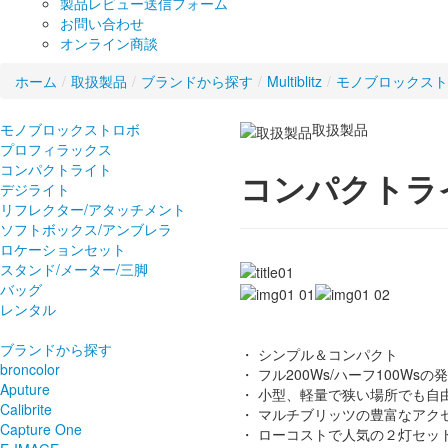
製品レビュー送信フォーム
お問い合わせ
オンライン商談
ホーム
/
取扱製品
/
ブランドから探す
/
Multiblitz
/
モノブロックスト
モノブロックストロボ
取扱製品
プロフィラックス
コンパクトライト
コンパクトラ
デジライト
リフレクター/アタッチメント
ソフトボックス/アンブレラ
ロケーションセット
スタンド/メーター/三脚
バッグ
レンタル
ブランドから探す
・ シンプル＆コンパクト
broncolor
・ フル200Ws/ハーフ100Wsの
Aputure
・ 小型、軽量で狭い場所でも自
Calibrite
・ マルチブリッツの豊富なアク
Capture One
・ ローコストで人気の２灯セッ