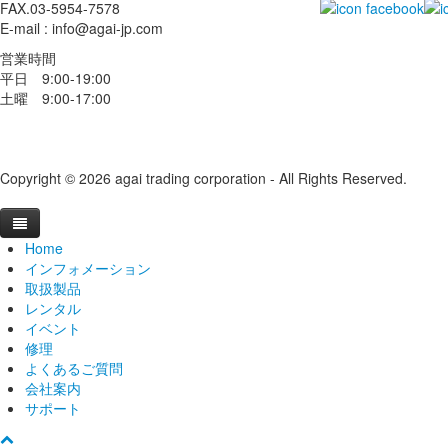
FAX.03-5954-7578
E-mail : info@agai-jp.com
営業時間
平日 9:00-19:00
土曜 9:00-17:00
Copyright © 2026 agai trading corporation - All Rights Reserved.
Home
インフォメーション
取扱製品
ニュース
レンタル
ブログ
ブランドから探す
2026
イベント
導入事例
カテゴリから探す
機材レンタル
2025
#broncolor
broncolor
修理
動画ライブラリー
レンタルスタジオ
オープンスタジオ
2024
#kobold
Aputure
中判カメラ
日数割引サービス
電源部
よくあるご質問
おすすめセット
スキャナーレンタルルーム
ライティングセミナー
修理を依頼する
2023
#FRUBO
#broncolor(ブロンカラー)
Calibrite
ライト
学割キャンペーン
ブロンスタジオ
過去開催レポート
モノブロックストロボ
Aputure製品
サトス
会社案内
レンタル取扱店
海外ツアー
メンテナンス・修理
Aputure/amaranについて
2022
#openstudio
#Aputure(アプチャー)
Capture One
LED
屋上テラススタジオ
過去開催レポート
ランプヘッド
STORM
スコロ
ステロス
サポート
海外でのレンタル
展示会
オーバーホール
アガイ商事について
会社概要
2021
#展示会
#Fotodiox(フォトディオックス)
E-IMAGE
スキャナ
レンタルショップ
水着モデル撮影講習会レポート
過去開催レポート
kobold（コボルト）メンテナンス修理
HMI
Electro Stormシリーズ
ムーブ
シロスとは
よくあるご質問
broncolorについて
沿革
カタログ
2020
#勉強会
#KUPO(クーポ)
EIZO
スタンド
レンタルスタジオ
北京
講師紹介
過去の展示会
LED
Light Storm シリーズ
◆製品一覧
センソ / リトス
シロス400S/800S
HMI 200W