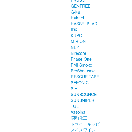
GENTREE
G-ka
Hähnel
HASSELBLAD
IDX
KUPO
MIRION
NEP
Nitecore
Phase One
PMI Smoke
ProShot case
RESCUE TAPE
SEKONIC
SIHL
SUNBOUNCE
SUNSNIPER
TGL
Vasolna
昭和化工
ドライ・キャビ
スイスワイン