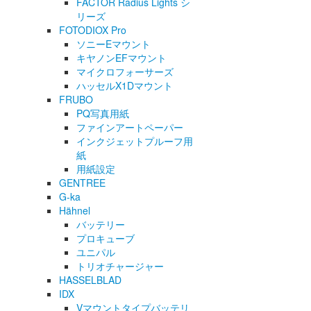
FACTOR Radius Lights シ
リーズ
FOTODIOX Pro
ソニーEマウント
キヤノンEFマウント
マイクロフォーサーズ
ハッセルX1Dマウント
FRUBO
PQ写真用紙
ファインアートペーパー
インクジェットプルーフ用
紙
用紙設定
GENTREE
G-ka
Hähnel
バッテリー
プロキューブ
ユニパル
トリオチャージャー
HASSELBLAD
IDX
Vマウントタイプバッテリ