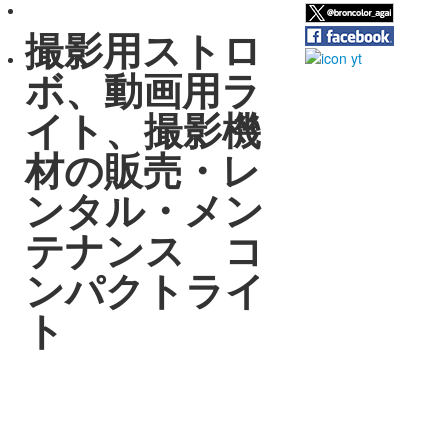
撮影用ストロ
ボ、動画用ラ
イト、撮影機
材の販売・レ
ンタル・メン
テナンス コ
ンパクトライ
ト