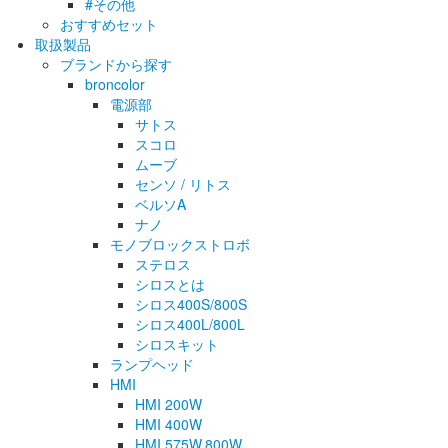
#その他
おすすめセット
取扱製品
ブランドから探す
broncolor
電源部
サトス
スコロ
ムーブ
センソ / リトス
ベルソA
ナノ
モノブロックストロボ
ステロス
シロスとは
シロス400S/800S
シロス400L/800L
シロスキット
ランプヘッド
HMI
HMI 200W
HMI 400W
HMI 575W.800W