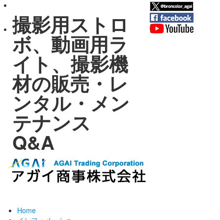
撮影用ストロ
ボ、動画用ラ
イト、撮影機
材の販売・レ
ンタル・メン
テナンス
Q&A
Home