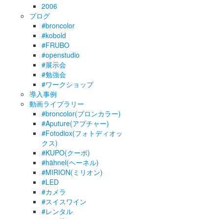
2006
ブログ
#broncolor
#kobold
#FRUBO
#openstudio
#展示会
#勉強会
#ワークショップ
導入事例
動画ライブラリー
#broncolor(ブロンカラー)
#Aputure(アプチャー)
#Fotodiox(フォトディオッ
クス)
#KUPO(クーポ)
#hähnel(ヘーネル)
#MIRION(ミリオン)
#LED
#カメラ
#スイスワイン
#レンタル