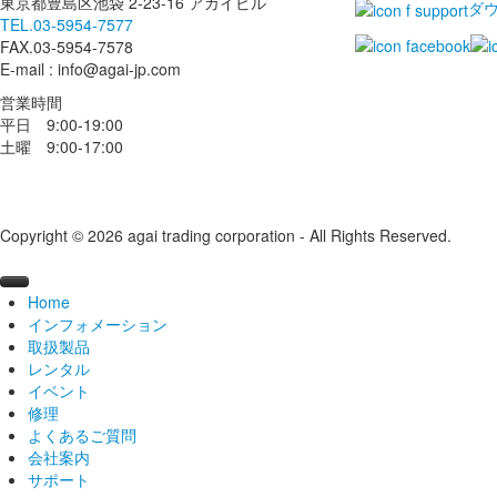
東京都豊島区池袋 2-23-16 アガイビル
ダ
TEL.03-5954-7577
FAX.03-5954-7578
E-mail : info@agai-jp.com
営業時間
平日 9:00-19:00
土曜 9:00-17:00
Copyright © 2026 agai trading corporation - All Rights Reserved.
Home
インフォメーション
取扱製品
ニュース
レンタル
ブログ
ブランドから探す
2026
イベント
導入事例
カテゴリから探す
機材レンタル
2025
#broncolor
broncolor
修理
動画ライブラリー
レンタルスタジオ
オープンスタジオ
2024
#kobold
Aputure
中判カメラ
日数割引サービス
電源部
よくあるご質問
おすすめセット
スキャナーレンタルルーム
ライティングセミナー
修理を依頼する
2023
#FRUBO
#broncolor(ブロンカラー)
Calibrite
ライト
学割キャンペーン
ブロンスタジオ
過去開催レポート
モノブロックストロボ
Aputure製品
サトス
会社案内
レンタル取扱店
海外ツアー
メンテナンス・修理
Aputure/amaranについて
2022
#openstudio
#Aputure(アプチャー)
Capture One
LED
屋上テラススタジオ
過去開催レポート
ランプヘッド
STORM
スコロ
ステロス
サポート
海外でのレンタル
展示会
オーバーホール
アガイ商事について
会社概要
2021
#展示会
#Fotodiox(フォトディオックス)
E-IMAGE
スキャナ
レンタルショップ
水着モデル撮影講習会レポート
過去開催レポート
kobold（コボルト）メンテナンス修理
HMI
Electro Stormシリーズ
ムーブ
シロスとは