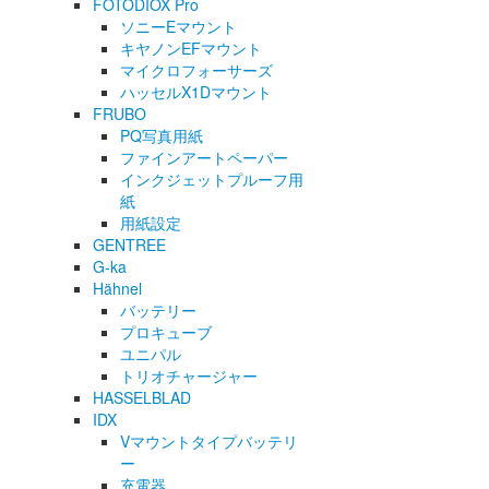
FOTODIOX Pro
ソニーEマウント
キヤノンEFマウント
マイクロフォーサーズ
ハッセルX1Dマウント
FRUBO
PQ写真用紙
ファインアートペーパー
インクジェットプルーフ用
紙
用紙設定
GENTREE
G-ka
Hähnel
バッテリー
プロキューブ
ユニパル
トリオチャージャー
HASSELBLAD
IDX
Vマウントタイプバッテリ
ー
充電器