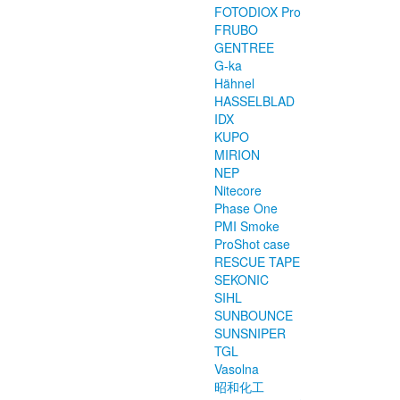
FOTODIOX Pro
FRUBO
GENTREE
G-ka
Hähnel
HASSELBLAD
IDX
KUPO
MIRION
NEP
Nitecore
Phase One
PMI Smoke
ProShot case
RESCUE TAPE
SEKONIC
SIHL
SUNBOUNCE
SUNSNIPER
TGL
Vasolna
昭和化工