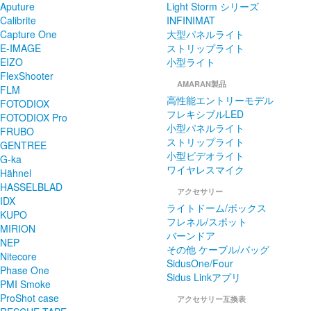
Aputure
Light Storm シリーズ
Calibrite
INFINIMAT
Capture One
大型パネルライト
E-IMAGE
ストリップライト
EIZO
小型ライト
FlexShooter
AMARAN製品
FLM
高性能エントリーモデル
FOTODIOX
フレキシブルLED
FOTODIOX Pro
小型パネルライト
FRUBO
ストリップライト
GENTREE
小型ビデオライト
G-ka
ワイヤレスマイク
Hähnel
HASSELBLAD
アクセサリー
IDX
ライトドーム/ボックス
KUPO
フレネル/スポット
MIRION
バーンドア
NEP
その他 ケーブル/バッグ
Nitecore
SidusOne/Four
Phase One
Sidus Linkアプリ
PMI Smoke
ProShot case
アクセサリー互換表