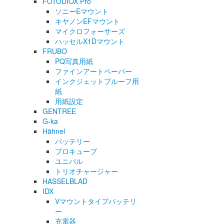
FOTODIOX Pro
ソニーEマウント
キヤノンEFマウント
マイクロフォーサーズ
ハッセルX1Dマウント
FRUBO
PQ写真用紙
ファインアートペーパー
インクジェットプルーフ用
紙
用紙設定
GENTREE
G-ka
Hähnel
バッテリー
プロキューブ
ユニパル
トリオチャージャー
HASSELBLAD
IDX
Vマウントタイプバッテリ
ー
充電器