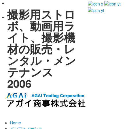
撮影用ストロ
ボ、動画用ラ
イト、撮影機
材の販売・レ
ンタル・メン
テナンス
2006
Home
インフォメーショ