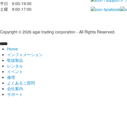
平日 9:00-19:00
土曜 9:00-17:00
Copyright © 2026 agai trading corporation - All Rights Reserved.
Home
インフォメーション
取扱製品
ニュース
レンタル
ブログ
ブランドから探す
2026
イベント
導入事例
カテゴリから探す
機材レンタル
2025
#broncolor
broncolor
修理
動画ライブラリー
レンタルスタジオ
オープンスタジオ
2024
#kobold
Aputure
中判カメラ
日数割引サービス
電源部
よくあるご質問
おすすめセット
スキャナーレンタルルーム
ライティングセミナー
修理を依頼する
2023
#FRUBO
#broncolor(ブロンカラー)
Calibrite
ライト
学割キャンペーン
ブロンスタジオ
過去開催レポート
モノブロックストロボ
Aputure製品
サトス
会社案内
レンタル取扱店
海外ツアー
メンテナンス・修理
Aputure/amaranについて
2022
#openstudio
#Aputure(アプチャー)
Capture One
LED
屋上テラススタジオ
過去開催レポート
ランプヘッド
STORM
スコロ
ステロス
サポート
海外でのレンタル
展示会
オーバーホール
アガイ商事について
会社概要
2021
#展示会
#Fotodiox(フォトディオックス)
E-IMAGE
スキャナ
レンタルショップ
水着モデル撮影講習会レポート
過去開催レポート
kobold（コボルト）メンテナンス修理
HMI
Electro Stormシリーズ
ムーブ
シロスとは
よくあるご質問
broncolorについて
沿革
カタログ
2020
#勉強会
#KUPO(クーポ)
EIZO
スタンド
レンタルスタジオ
北京
講師紹介
過去の展示会
LED
Light Storm シリーズ
◆製品一覧
センソ / リトス
シロス400S/800S
HMI 200W
修理に関するお問合せ
koboldについて
主要顧客
価格表
2019
#ワークショップ
#hähnel(ヘーネル)
FlexShooter
スタジオ備品
カタログ請求
リフレクター
INFINIMAT
動画三脚キット
【 CGシリーズ 】
ベルソA
シロス400L/800L
HMI 400W
料金について
修理について
求人情報
取扱説明書
2018
#MIRION(ミリオン)
FLM
マウントアダプター
ユーザーID・パスワード請求
ソフトボックス
大型パネルライト
カメラドリーキット
カラーエッジ CG319X
ナノ
シロスキット
HMI 575W.800W
アクセス
メールマガジン
2017
#LED
FOTODIOX
カメラ三脚
ユーザーID・パスワード請求
アンブレラ
ストリップライト
カーボンスタビライザー
カラーエッジ CG2700X
自由雲台
HMI 1600W
掲載雑誌一覧
製品レビュー送信フォーム
2016
#カメラ
FOTODIOX Pro
雲台
バックナンバー
大型リフレクター
小型ライト
バッグ
カラーエッジ CG2420-Z
カーボン三脚
製品