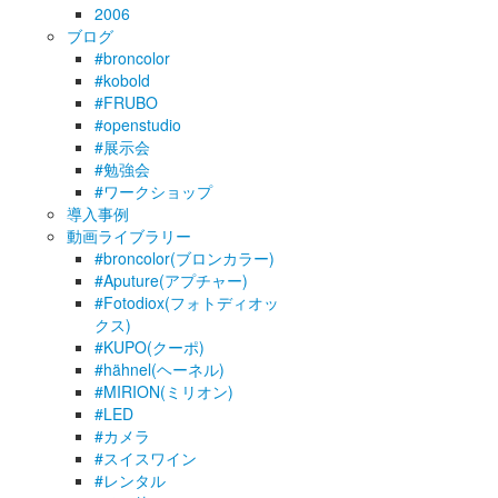
2006
ブログ
#broncolor
#kobold
#FRUBO
#openstudio
#展示会
#勉強会
#ワークショップ
導入事例
動画ライブラリー
#broncolor(ブロンカラー)
#Aputure(アプチャー)
#Fotodiox(フォトディオッ
クス)
#KUPO(クーポ)
#hähnel(ヘーネル)
#MIRION(ミリオン)
#LED
#カメラ
#スイスワイン
#レンタル