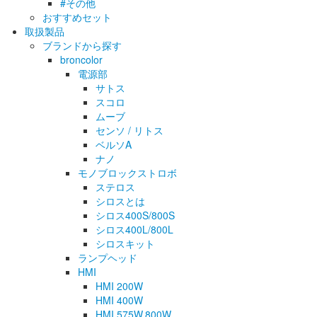
#その他
おすすめセット
取扱製品
ブランドから探す
broncolor
電源部
サトス
スコロ
ムーブ
センソ / リトス
ベルソA
ナノ
モノブロックストロボ
ステロス
シロスとは
シロス400S/800S
シロス400L/800L
シロスキット
ランプヘッド
HMI
HMI 200W
HMI 400W
HMI 575W.800W