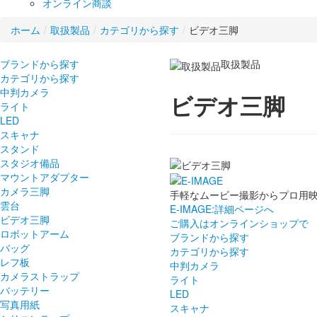
オンライン商談
ホーム
/
取扱製品
/
カテゴリから探す
/
ビデオ三脚
ブランドから探す
取扱製品
カテゴリから探す
中判カメラ
ビデオ三脚
ライト
LED
スキャナ
スタンド
スタジオ備品
マウントアダプター
カメラ三脚
手軽なムービー撮影からプロ用
雲台
E-IMAGE:詳細ページへ
ビデオ三脚
ご購入はオンラインショップで
ロボットアーム
ブランドから探す
バッグ
カテゴリから探す
レフ板
中判カメラ
カメラストラップ
ライト
バッテリー
LED
写真用紙
スキャナ