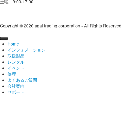
土曜 9:00-17:00
Copyright © 2026 agai trading corporation - All Rights Reserved.
Home
インフォメーション
取扱製品
ニュース
レンタル
ブログ
ブランドから探す
2026
イベント
導入事例
カテゴリから探す
機材レンタル
2025
#broncolor
broncolor
修理
動画ライブラリー
レンタルスタジオ
オープンスタジオ
2024
#kobold
Aputure
中判カメラ
日数割引サービス
電源部
よくあるご質問
おすすめセット
スキャナーレンタルルーム
ライティングセミナー
修理を依頼する
2023
#FRUBO
#broncolor(ブロンカラー)
Calibrite
ライト
学割キャンペーン
ブロンスタジオ
過去開催レポート
モノブロックストロボ
Aputure製品
サトス
会社案内
レンタル取扱店
海外ツアー
メンテナンス・修理
Aputure/amaranについて
2022
#openstudio
#Aputure(アプチャー)
Capture One
LED
屋上テラススタジオ
過去開催レポート
ランプヘッド
STORM
スコロ
ステロス
サポート
海外でのレンタル
展示会
オーバーホール
アガイ商事について
会社概要
2021
#展示会
#Fotodiox(フォトディオックス)
E-IMAGE
スキャナ
レンタルショップ
水着モデル撮影講習会レポート
過去開催レポート
kobold（コボルト）メンテナンス修理
HMI
Electro Stormシリーズ
ムーブ
シロスとは
よくあるご質問
broncolorについて
沿革
カタログ
2020
#勉強会
#KUPO(クーポ)
EIZO
スタンド
レンタルスタジオ
北京
講師紹介
過去の展示会
LED
Light Storm シリーズ
◆製品一覧
センソ / リトス
シロス400S/800S
HMI 200W
修理に関するお問合せ
koboldについて
主要顧客
価格表
2019
#ワークショップ
#hähnel(ヘーネル)
FlexShooter
スタジオ備品
カタログ請求
リフレクター
INFINIMAT
動画三脚キット
【 CGシリーズ 】
ベルソA
シロス400L/800L
HMI 400W
料金について
修理について
求人情報
取扱説明書
2018
#MIRION(ミリオン)
FLM
マウントアダプター
ユーザーID・パスワード請求
ソフトボックス
大型パネルライト
カメラドリーキット
カラーエッジ CG319X
ナノ
シロスキット
HMI 575W.800W
アクセス
メールマガジン
2017
#LED
FOTODIOX
カメラ三脚
ユーザーID・パスワード請求
アンブレラ
ストリップライト
カーボンスタビライザー
カラーエッジ CG2700X
自由雲台
HMI 1600W
掲載雑誌一覧
製品レビュー送信フォーム
2016
#カメラ
FOTODIOX Pro
雲台
バックナンバー
大型リフレクター
小型ライト
バッグ
カラーエッジ CG2420-Z
カーボン三脚
製品
お問い合わせ
お問い合わせ
2015
#スイスワイン
FRUBO
ビデオ三脚
パラ
amaran製品
ハイハット
ZERO シリーズ
ソニーEマウント
オンライン商談
2014
#レンタル
GENTREE
ロボットアーム
エフェクトランプ
高性能エントリーモデル
アクセサリー
スポットライト
キヤノンEFマウント
PQ写真用紙