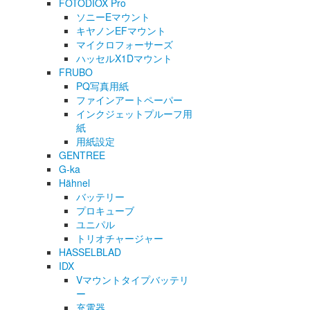
FOTODIOX Pro
ソニーEマウント
キヤノンEFマウント
マイクロフォーサーズ
ハッセルX1Dマウント
FRUBO
PQ写真用紙
ファインアートペーパー
インクジェットプルーフ用
紙
用紙設定
GENTREE
G-ka
Hähnel
バッテリー
プロキューブ
ユニパル
トリオチャージャー
HASSELBLAD
IDX
Vマウントタイプバッテリ
ー
充電器