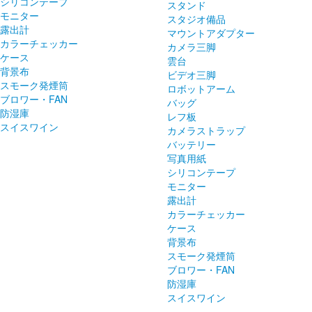
シリコンテープ
スタンド
モニター
スタジオ備品
露出計
マウントアダプター
カラーチェッカー
カメラ三脚
ケース
雲台
背景布
ビデオ三脚
スモーク発煙筒
ロボットアーム
ブロワー・FAN
バッグ
防湿庫
レフ板
スイスワイン
カメラストラップ
バッテリー
写真用紙
シリコンテープ
モニター
露出計
カラーチェッカー
ケース
背景布
スモーク発煙筒
ブロワー・FAN
防湿庫
スイスワイン