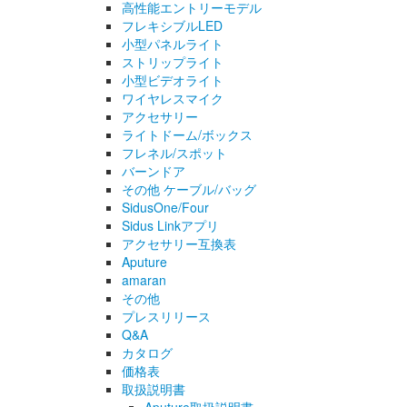
高性能エントリーモデル
フレキシブルLED
小型パネルライト
ストリップライト
小型ビデオライト
ワイヤレスマイク
アクセサリー
ライトドーム/ボックス
フレネル/スポット
バーンドア
その他 ケーブル/バッグ
SidusOne/Four
Sidus Linkアプリ
アクセサリー互換表
Aputure
amaran
その他
プレスリリース
Q&A
カタログ
価格表
取扱説明書