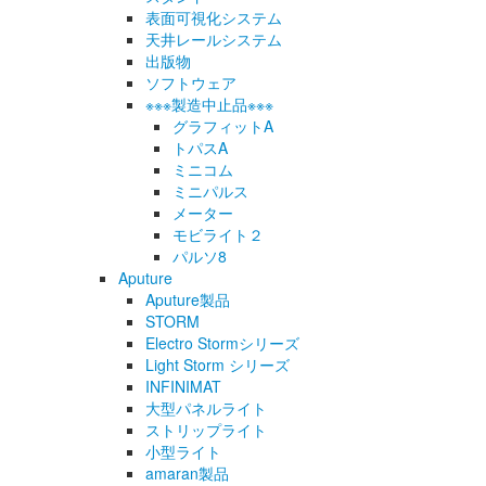
表面可視化システム
天井レールシステム
出版物
ソフトウェア
※※※製造中止品※※※
グラフィットA
トパスA
ミニコム
ミニパルス
メーター
モビライト２
パルソ8
Aputure
Aputure製品
STORM
Electro Stormシリーズ
Light Storm シリーズ
INFINIMAT
大型パネルライト
ストリップライト
小型ライト
amaran製品