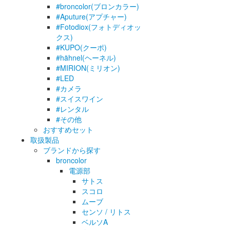
#broncolor(ブロンカラー)
#Aputure(アプチャー)
#Fotodiox(フォトディオッ
クス)
#KUPO(クーポ)
#hähnel(ヘーネル)
#MIRION(ミリオン)
#LED
#カメラ
#スイスワイン
#レンタル
#その他
おすすめセット
取扱製品
ブランドから探す
broncolor
電源部
サトス
スコロ
ムーブ
センソ / リトス
ベルソA