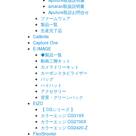
Aputure取扱説明書
amaran取扱説明書
Aputure取説お問合せ
ファームウェア
製品一覧
生産完了品
Calibrite
Capture One
E-IMAGE
◆製品一覧
動画三脚キット
カメラドリーキット
カーボンスタビライザー
バッグ
ハイハット
アクセサリー
背景・グリーンバック
EIZO
【 CGシリーズ 】
カラーエッジ CG319X
カラーエッジ CG2700X
カラーエッジ CG2420-Z
FlexShooter