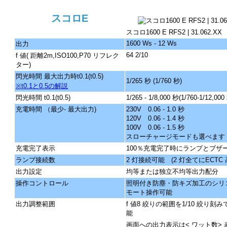
スコロE
スコロ1600 E RFS2 | 31.062.XX
1600 Ws - 12 Ws
出力
64 2/10
f 値( 距離2m,ISO100,P70 リフレク
ター)
閃光時間 最大出力時t0.1(t0.5)
1/265 秒 (1/760 秒)
※t0.1と0.5の解説
閃光時間 t0.1(t0.5)
1/265 - 1/8,000 秒(1/760-1/12,000
充電時間 （最少- 最大出力)
230V 0.06 - 1.0 秒
120V 0.06 - 1.4 秒
100V 0.06 - 1.5 秒
スローチャージモードも選べます
充電完了表示
100％充電完了時にランプとブザー
ランプ接続数
2 灯接続可能 (2 灯全てにECT
出力設定
均等または独立不均等出力配分
操作コントロール
照明付き防塵・防キズ加工のシリコ
モート操作可能
出力調整範囲
f 値8 絞りの範囲を1/10 絞り刻
能
画面への出力表示は< ワット数> 