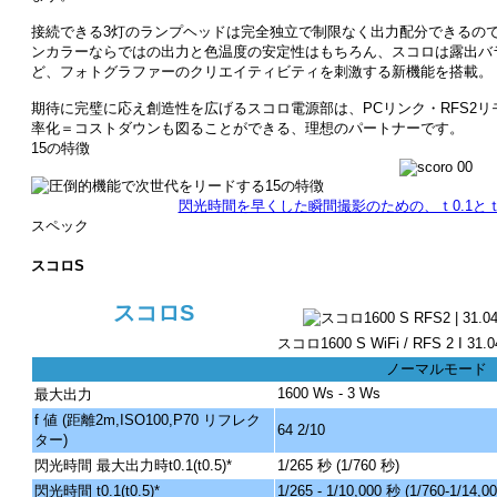
接続できる3灯のランプヘッドは完全独立で制限なく出力配分できるので、
ンカラーならではの出力と色温度の安定性はもちろん、スコロは露出バラ
ど、フォトグラファーのクリエイティビティを刺激する新機能を搭載。
期待に完璧に応え創造性を広げるスコロ電源部は、PCリンク・RFS2
率化＝コストダウンも図ることができる、理想のパートナーです。
15の特徴
閃光時間を早くした瞬間撮影のための、ｔ0.1とｔ
スペック
スコロS
スコロS
スコロ1600 S WiFi / RFS 2 I 31.0
ノーマルモード
1600 Ws - 3 Ws
最大出力
f 値 (距離2m,ISO100,P70 リフレク
64 2/10
ター)
閃光時間 最大出力時t0.1(t0.5)
*
1/265 秒 (1/760 秒)
閃光時間 t0.1(t0.5)*
1/265 - 1/10,000 秒 (1/760-1/14,0