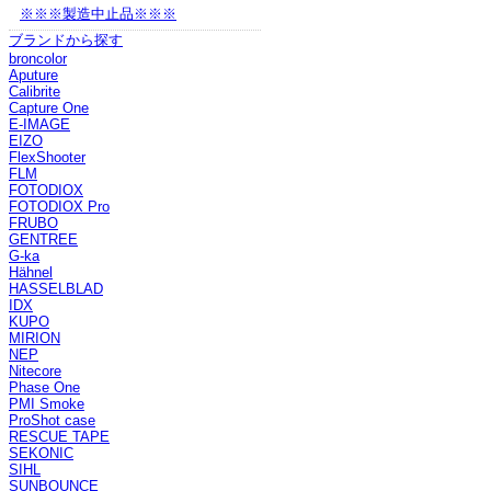
※※※製造中止品※※※
ブランドから探す
broncolor
Aputure
Calibrite
Capture One
E-IMAGE
EIZO
FlexShooter
FLM
FOTODIOX
FOTODIOX Pro
FRUBO
GENTREE
G-ka
Hähnel
HASSELBLAD
IDX
KUPO
MIRION
NEP
Nitecore
Phase One
PMI Smoke
ProShot case
RESCUE TAPE
SEKONIC
SIHL
SUNBOUNCE