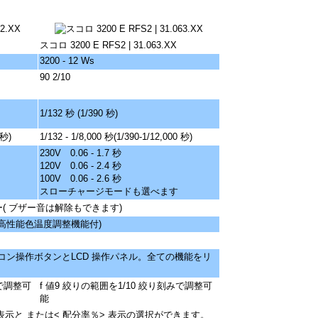
スコロ 3200 E RFS2 | 31.063.XX
3200 - 12 Ws
90 2/10
1/132 秒 (1/390 秒)
 秒)
1/132 - 1/8,000 秒(1/390-1/12,000 秒)
230V 0.06 - 1.7 秒
120V 0.06 - 2.4 秒
100V 0.06 - 2.6 秒
スローチャージモードも選べます
( ブザー音は解除もできます)
C 高性能色温度調整機能付)
ン操作ボタンとLCD 操作パネル。全ての機能をリ
みで調整可
f 値9 絞りの範囲を1/10 絞り刻みで調整可
能
表示と または< 配分率％> 表示の選択ができます。