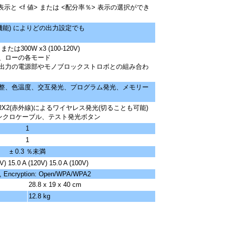
示と <f 値> または <配分率％> 表示の選択ができ
整機能) によりどの出力設定でも
または300W x3 (100-120V)
、ローの各モード
出力の電源部やモノブロックストロボとの組み合わ
整、色温度、交互発光、プログラム発光、メモリー
IRX2(赤外線)によるワイヤレス発光(切ることも可能)
シンクロケーブル、テスト発光ボタン
1
1
± 0.3 ％未満
V) 15.0 A (120V) 15.0 A (100V)
n, Encryption: Open/WPA/WPA2
28.8 x 19 x 40 cm
12.8 kg