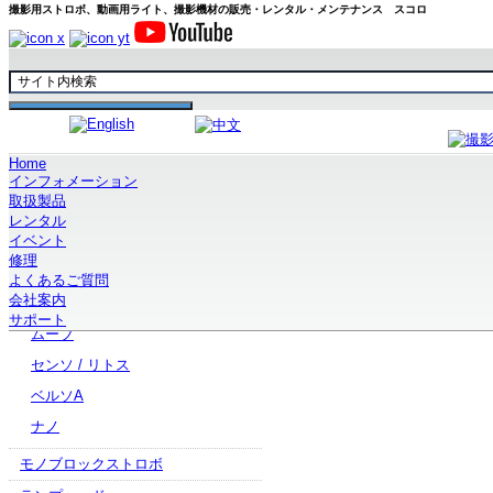
撮影用ストロボ、動画用ライト、撮影機材の販売・レンタル・メンテナンス スコロ
Home
ホーム
取扱製品
ブランドから探す
broncolor
電源部
スコロ
インフォメーション
取扱製品
レンタル
イベント
電源部
修理
サトス
よくあるご質問
会社案内
スコロ
サポート
ムーブ
センソ / リトス
ベルソA
ナノ
モノブロックストロボ