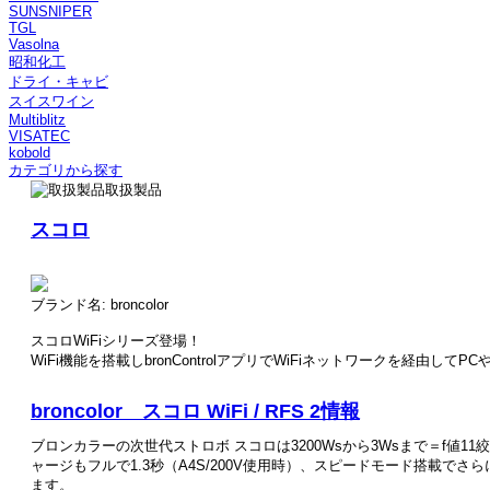
SUNSNIPER
TGL
Vasolna
昭和化工
ドライ・キャビ
スイスワイン
Multiblitz
VISATEC
kobold
カテゴリから探す
取扱製品
スコロ
ブランド名:
broncolor
スコロWiFiシリーズ登場！
WiFi機能を搭載しbronControlアプリでWiFiネットワークを経由
broncolor スコロ WiFi / RFS 2情報
ブロンカラーの次世代ストロボ スコロは3200Wsから3Wsまで＝f値11
ャージもフルで1.3秒（A4S/200V使用時）、スピードモード搭載で
ます。