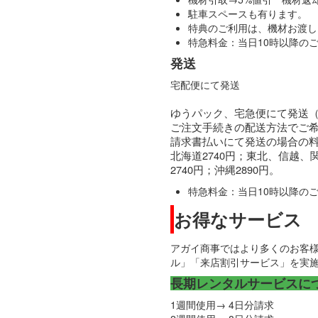
駐車スペースも有ります。
特典のご利用は、機材お渡し
特急料金：当日10時以降のご
発送
宅配便にて発送
ゆうパック、宅急便にて発送
ご注文手続きの配送方法でご
請求書払いにて発送の場合の
北海道
2740
円；東北、信越、
2740
円；沖縄
2890
円。
特急料金：当日10時以降のご
お得なサービス
アガイ商事ではより多くのお客
ル」「来店割引サービス」を実
長期レンタルサービスに
1週間使用→ 4日分請求