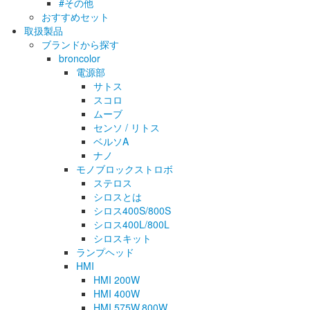
#その他
おすすめセット
取扱製品
ブランドから探す
broncolor
電源部
サトス
スコロ
ムーブ
センソ / リトス
ベルソA
ナノ
モノブロックストロボ
ステロス
シロスとは
シロス400S/800S
シロス400L/800L
シロスキット
ランプヘッド
HMI
HMI 200W
HMI 400W
HMI 575W.800W