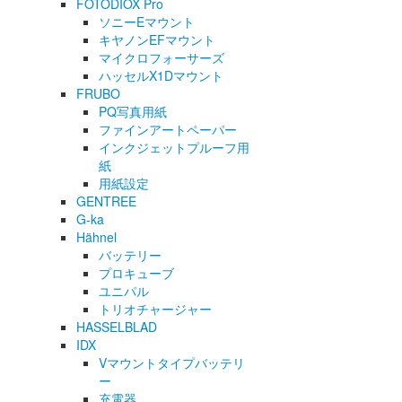
FOTODIOX Pro
ソニーEマウント
キヤノンEFマウント
マイクロフォーサーズ
ハッセルX1Dマウント
FRUBO
PQ写真用紙
ファインアートペーパー
インクジェットプルーフ用
紙
用紙設定
GENTREE
G-ka
Hähnel
バッテリー
プロキューブ
ユニパル
トリオチャージャー
HASSELBLAD
IDX
Vマウントタイプバッテリ
ー
充電器