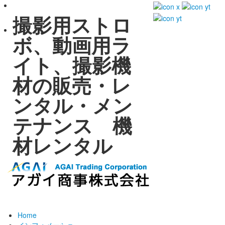
撮影用ストロ
ボ、動画用ラ
イト、撮影機
材の販売・レ
ンタル・メン
テナンス 機
材レンタル
Home