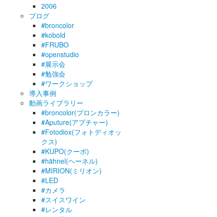
2006
ブログ
#broncolor
#kobold
#FRUBO
#openstudio
#展示会
#勉強会
#ワークショップ
導入事例
動画ライブラリー
#broncolor(ブロンカラー)
#Aputure(アプチャー)
#Fotodiox(フォトディオッ
クス)
#KUPO(クーポ)
#hähnel(ヘーネル)
#MIRION(ミリオン)
#LED
#カメラ
#スイスワイン
#レンタル