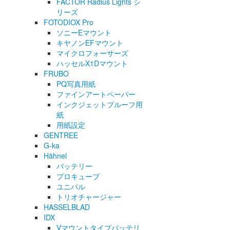
FACTOR Radius Lights シ
リーズ
FOTODIOX Pro
ソニーEマウント
キヤノンEFマウント
マイクロフォーサーズ
ハッセルX1Dマウント
FRUBO
PQ写真用紙
ファインアートペーパー
インクジェットプルーフ用
紙
用紙設定
GENTREE
G-ka
Hähnel
バッテリー
プロキューブ
ユニパル
トリオチャージャー
HASSELBLAD
IDX
Vマウントタイプバッテリ