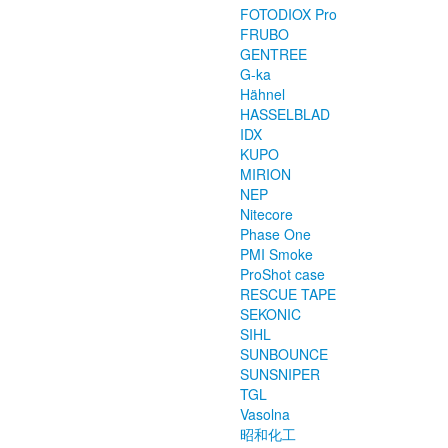
FOTODIOX Pro
FRUBO
GENTREE
G-ka
Hähnel
HASSELBLAD
IDX
KUPO
MIRION
NEP
Nitecore
Phase One
PMI Smoke
ProShot case
RESCUE TAPE
SEKONIC
SIHL
SUNBOUNCE
SUNSNIPER
TGL
Vasolna
昭和化工