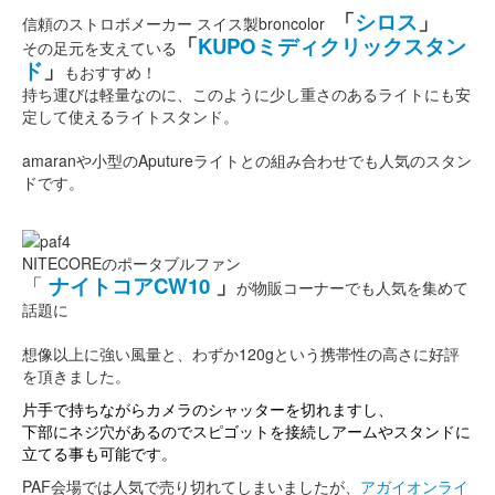
「
シロス
」
信頼のストロボメーカー スイス製broncolor
「
KUPOミディクリックスタン
その足元を支えている
ド
」
もおすすめ！
持ち運びは軽量なのに、このように少し重さのあるライトにも安
定して使えるライトスタンド。
amaranや小型のAputureライトとの組み合わせでも人気のスタン
ドです。
NITECOREのポータブルファン
「
ナイトコアCW10
」
が物販コーナーでも人気を集めて
話題に
想像以上に強い風量と、わずか120gという携帯性の高さに好評
を頂きました。
片手で持ちながらカメラのシャッター
を切れますし、
下部にネジ穴があるのでスピゴットを接続しアームやスタンドに
立てる事も可能です。
PAF会場では人気で売り切れてしまいましたが、
アガイオンライ