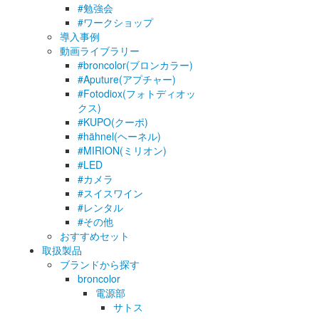
#勉強会
#ワークショップ
導入事例
動画ライブラリー
#broncolor(ブロンカラー)
#Aputure(アプチャー)
#Fotodiox(フォトディオッ
クス)
#KUPO(クーポ)
#hähnel(ヘーネル)
#MIRION(ミリオン)
#LED
#カメラ
#スイスワイン
#レンタル
#その他
おすすめセット
取扱製品
ブランドから探す
broncolor
電源部
サトス