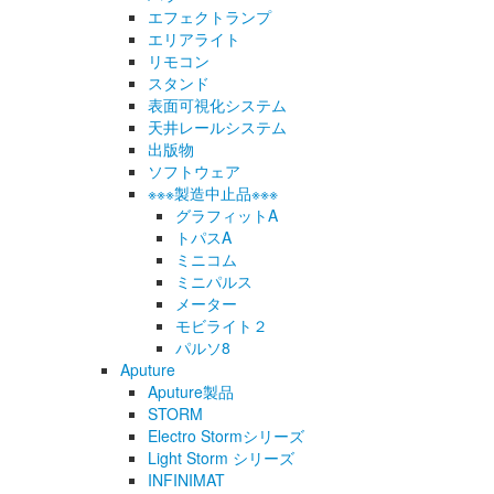
エフェクトランプ
エリアライト
リモコン
スタンド
表面可視化システム
天井レールシステム
出版物
ソフトウェア
※※※製造中止品※※※
グラフィットA
トパスA
ミニコム
ミニパルス
メーター
モビライト２
パルソ8
Aputure
Aputure製品
STORM
Electro Stormシリーズ
Light Storm シリーズ
INFINIMAT