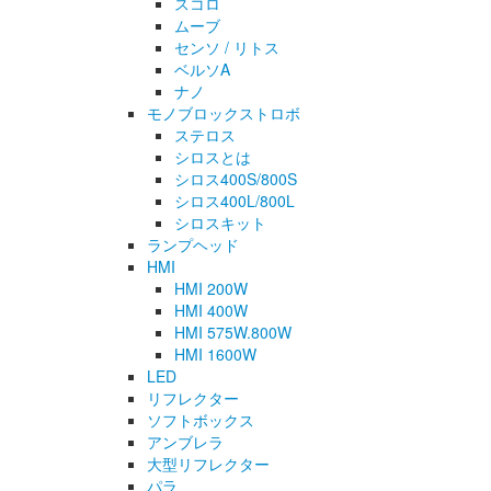
スコロ
ムーブ
センソ / リトス
ベルソA
ナノ
モノブロックストロボ
ステロス
シロスとは
シロス400S/800S
シロス400L/800L
シロスキット
ランプヘッド
HMI
HMI 200W
HMI 400W
HMI 575W.800W
HMI 1600W
LED
リフレクター
ソフトボックス
アンブレラ
大型リフレクター
パラ