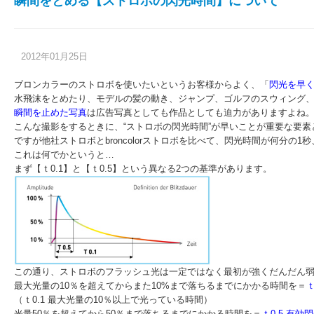
瞬間をとめる【ストロボの閃光時間】について
2012年01月25日
ブロンカラーのストロボを使いたいというお客様からよく、「
閃光を早
水飛沫をとめたり、モデルの髪の動き、ジャンプ、ゴルフのスウィング
瞬間を止めた写真
は広告写真としても作品としても迫力がありますよね
こんな撮影をするときに、“ストロボの閃光時間”が早いことが重要な要素
ですが他社ストロボとbroncolorストロボを比べて、閃光時間が何分の1
これは何でかというと…
まず【ｔ0.1】と【ｔ0.5】という異なる2つの基準があります。
この通り、ストロボのフラッシュ光は一定ではなく最初が強くだんだん
最大光量の10％を超えてからまた10%まで落ちるまでにかかる時間を＝
ｔ
（ｔ0.1 最大光量の10％以上で光っている時間）
光量50％を超えてから50％まで落ちるまでにかかる時間を＝
ｔ0.5 有効