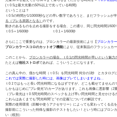
(ｔ0.5は最大光量の50%以上で光っている時間)
ということは？
ｔ0.5の時間が1/10000秒などの早い数字であろうと、まだフラッシュ
る（ブレる原因となる）
のです。
動きのあるものを止める撮影をする場合、この通り、同じ閃光時間1/600で
ｔ0.5＝1/600秒 ｔ0.1＝1/600秒
さらにここで重要なのは、ブロンカラーの最新技術により【
ブロンカラー
ブロンカラースコロのカットオフ機能
により、従来製品のフラッシュカ
このことから、
ブロンカラーの場合、ｔ0.1の閃光時間が早いという魅力
たとえば
他社ストロボ
であれば、こういうことになります。
この真ん中の、僅かな時間（ｔ0.5）を閃光時間 何分の1秒 とカタロ
これでは実際に撮影した時には、画像はブレてしまいますよね…
ｔ0.1ではもっと長い閃光時間になるはずですが、どこも載せてませんの
しかもはじめに“プレ発光”のカーブがあります。これも画像に悪影響（2
（プレ発光はｔ0.5閃光時間のスペックを上げ早い閃光時間と見せかける
これらはあくまでも“閃光時間”と“その定義”についての解説です。
実際の使用環境（距離や使うアクセサリー）によっても変わってくる点
撮影前にこういった特殊な撮影のテストをしたい！という時にはブロン
い（税別）