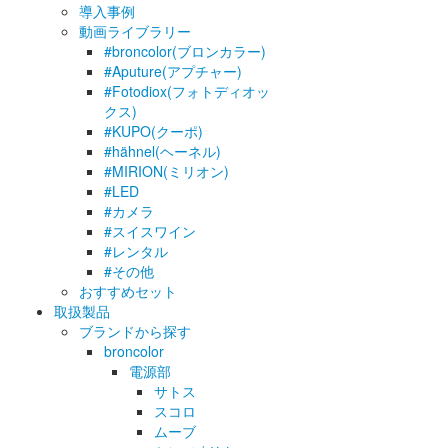
導入事例
動画ライブラリー
#broncolor(ブロンカラー)
#Aputure(アプチャー)
#Fotodiox(フォトディオッ
クス)
#KUPO(クーポ)
#hähnel(ヘーネル)
#MIRION(ミリオン)
#LED
#カメラ
#スイスワイン
#レンタル
#その他
おすすめセット
取扱製品
ブランドから探す
broncolor
電源部
サトス
スコロ
ムーブ