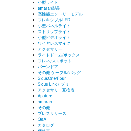
小型ライト
amaran製品
高性能エントリーモデル
フレキシブルLED
小型パネルライト
ストリップライト
小型ビデオライト
ワイヤレスマイク
アクセサリー
ライトドーム/ボックス
フレネル/スポット
バーンドア
その他 ケーブル/バッグ
SidusOne/Four
Sidus Linkアプリ
アクセサリー互換表
Aputure
amaran
その他
プレスリリース
Q&A
カタログ
価格表