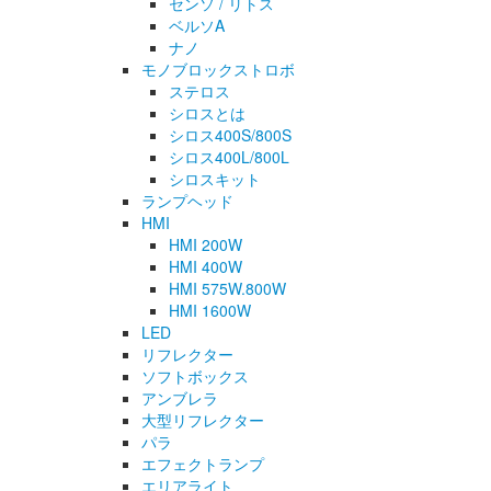
センソ / リトス
ベルソA
ナノ
モノブロックストロボ
ステロス
シロスとは
シロス400S/800S
シロス400L/800L
シロスキット
ランプヘッド
HMI
HMI 200W
HMI 400W
HMI 575W.800W
HMI 1600W
LED
リフレクター
ソフトボックス
アンブレラ
大型リフレクター
パラ
エフェクトランプ
エリアライト