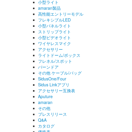
小型ライト
amaran製品
高性能エントリーモデル
フレキシブルLED
小型パネルライト
ストリップライト
小型ビデオライト
ワイヤレスマイク
アクセサリー
ライトドーム/ボックス
フレネル/スポット
バーンドア
その他 ケーブル/バッグ
SidusOne/Four
Sidus Linkアプリ
アクセサリー互換表
Aputure
amaran
その他
プレスリリース
Q&A
カタログ
価格表