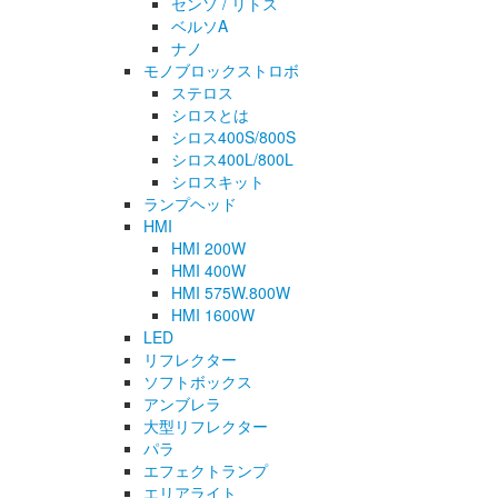
センソ / リトス
ベルソA
ナノ
モノブロックストロボ
ステロス
シロスとは
シロス400S/800S
シロス400L/800L
シロスキット
ランプヘッド
HMI
HMI 200W
HMI 400W
HMI 575W.800W
HMI 1600W
LED
リフレクター
ソフトボックス
アンブレラ
大型リフレクター
パラ
エフェクトランプ
エリアライト