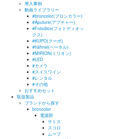
導入事例
動画ライブラリー
#broncolor(ブロンカラー)
#Aputure(アプチャー)
#Fotodiox(フォトディオッ
クス)
#KUPO(クーポ)
#hähnel(ヘーネル)
#MIRION(ミリオン)
#LED
#カメラ
#スイスワイン
#レンタル
#その他
おすすめセット
取扱製品
ブランドから探す
broncolor
電源部
サトス
スコロ
ムーブ