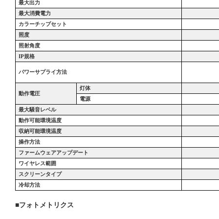
最大出力
最大消費電力
カラーチップセット
照度
照射角度
IP
規格
パワーサプライ方法
灯体
動作電圧
電源
最大騒音レベル
動作可能環境温度
収納可能環境温度
操作方法
ファームウェアアップデート
ワイヤレス範囲
スクリーンタイプ
冷却方法
■
フォトメトリクス