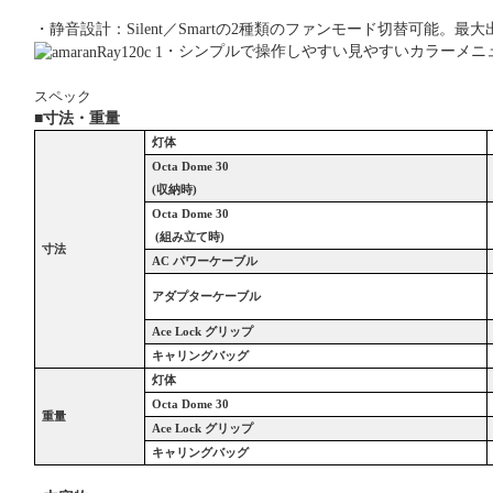
・静音設計：
Silent
／
Smart
の
2
種類のファンモード切替可能。最大
・シンプルで操作しやすい見やすいカラーメニ
スペック
■
寸法・重量
灯体
Octa Dome 30
(
収納時)
Octa Dome 30
(
組み立て時)
寸法
AC
パワーケーブル
アダプターケーブル
Ace Lock
グリップ
キャリングバッグ
灯体
Octa Dome 30
重量
Ace Lock
グリップ
キャリングバッグ