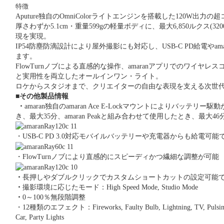
特徴
Aputure
独自の
OmniColor
ライトエンジンを搭載した
120W
出力の
超
厚さわずか
5.1cm
・重量
599g
の軽量ボディに、最大
6,850
ルクス
(32
現を実現。
IP54
防塵防滴設計により屋外撮影にも対応し、
USB-C PD
給電や
am
ます。
FlowTurn
ノブによる直感的な操作、
amaran
アプリでのワイヤレス
と実用性を両立したオールインワン・ライト。
ロケからスタジオまで、クリエイターの自由な表現を支える次世
■
その他製品情報
・
amaran
独自の
amaran Ace E-Lock
マウントによりバッテリー駆動
き、最大
35
分、
amaran Peak
と組み合わせて使用したとき、最大
46
・
USB-C PD 3.0
対応モバイルバッテリーや充電器からも給電可能
・
FlowTurn
ノブにより直感的にスピーディかつ繊細な調整が可能
・
長押しやダブルクリックでカスタムショートカットの設定可能
・
撮影環境に応じたモード：
High Speed Mode, Studio Mode
・
0
～
100
％無段階調整
・
12
種類のエフェクト：
Fireworks, Faulty Bulb, Lightning, TV, Pulsin
Car, Party Lights