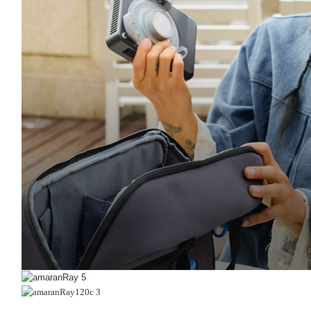
購入方法
コンパクトライト
ソフトボックス/アンブレラ
バッテリータイプ
HMI
レンタル
デジライト
ロケーションセット
アクセサリー
DW800（全天候型HMI）
HMIセット
修理
スタンド/メーター/三脚
ライトフォーマー
DW400
リポーターライト
ファームウェア
バッグ
パーフェクトキット
DW200
蛍光灯ルマックス
よくある質問
レンタル
バラストユニット
コボルトのQ&A
ダウンロード
カタログ
価格表