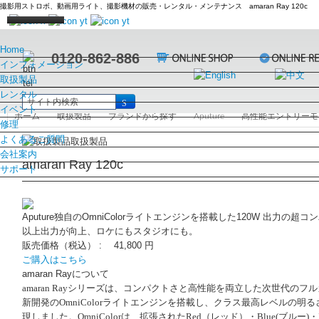
撮影用ストロボ、動画用ライト、撮影機材の販売・レンタル・メンテナンス amaran Ray 120c
Home
0120-862-886
インフォメーション
ニュース
取扱製品
2026
ブログ
ブランドから探す
レンタル
2025
#broncolor
導入事例
broncolor
カテゴリから探す
機材レンタル
イベント
ホーム
取扱製品
ブランドから探す
Aputure
高性能エントリーモ
2024
#kobold
動画ライブラリー
電源部
Aputure
中判カメラ
日数割引サービス
レンタルスタジオ
オープンスタジオ
修理
2023
#FRUBO
#broncolor(ブロンカラー)
おすすめセット
サトス
モノブロックストロボ
Aputure製品
Calibrite
ライト
学割キャンペーン
ブロンスタジオ
スキャナーレンタルルーム
過去開催レポート
ライティングセミナー
修理を依頼する
よくあるご質問
取扱製品
2022
#openstudio
#Aputure(アプチャー)
スコロ
ステロス
ランプヘッド
STORM
Capture One
LED
屋上テラススタジオ
レンタル取扱店
過去開催レポート
海外ツアー
メンテナンス・修理
Aputure/amaranについて
会社案内
amaran Ray 120c
2021
#展示会
#Fotodiox(フォトディオックス)
ムーブ
シロスとは
HMI
Electro Stormシリーズ
E-IMAGE
スキャナ
レンタルショップ
海外でのレンタル
水着モデル撮影講習会レポート
過去開催レポート
展示会
kobold（コボルト）メンテナンス修理
オーバーホール
アガイ商事について
会社概要
サポート
2020
#勉強会
#KUPO(クーポ)
センソ / リトス
シロス400S/800S
HMI 200W
LED
Light Storm シリーズ
◆製品一覧
EIZO
スタンド
レンタルスタジオ
北京
講師紹介
過去の展示会
よくあるご質問
broncolorについて
沿革
カタログ
2019
#ワークショップ
#hähnel(ヘーネル)
ベルソA
シロス400L/800L
HMI 400W
リフレクター
INFINIMAT
動画三脚キット
【 CGシリーズ 】
FlexShooter
スタジオ備品
修理に関するお問合せ
koboldについて
主要顧客
カタログ請求
価格表
2018
#MIRION(ミリオン)
ナノ
シロスキット
HMI 575W.800W
ソフトボックス
大型パネルライト
カメラドリーキット
カラーエッジ CG319X
FLM
マウントアダプター
料金について
修理について
求人情報
ユーザーID・パスワード請求
取扱説明書
Aputure独自のOmniColorライトエンジンを搭載した120W 出力の超コ
2017
#LED
HMI 1600W
アンブレラ
ストリップライト
カーボンスタビライザー
カラーエッジ CG2700X
自由雲台
FOTODIOX
カメラ三脚
アクセス
ユーザーID・パスワード請求
メールマガジン
以上出力が向上、ロケにもスタジオにも。
2016
#カメラ
大型リフレクター
小型ライト
バッグ
カラーエッジ CG2420-Z
カーボン三脚
製品
FOTODIOX Pro
雲台
掲載雑誌一覧
バックナンバー
製品レビュー送信フォーム
販売価格（税込） :
41,800 円
2015
#スイスワイン
パラ
amaran製品
ハイハット
ZERO シリーズ
ソニーEマウント
FRUBO
ビデオ三脚
お問い合わせ
お問い合わせ
ご購入はこちら
2014
#レンタル
エフェクトランプ
高性能エントリーモデル
アクセサリー
スポットライト
キヤノンEFマウント
PQ写真用紙
GENTREE
ロボットアーム
オンライン商談
amaran Rayについて
amaran Ray
シリーズは、コンパクトさと高性能を両立した次世代のフル
2013
#その他
エリアライト
フレキシブルLED
背景・グリーンバック
EDGE ライトシリーズ
マイクロフォーサーズ
ファインアートペーパー
G-ka
バッグ
新開発のOmniColorライト
エンジンを搭載し、クラス最高レベルの明る
2012
リモコン
小型パネルライト
VictorSoft シリーズ
ハッセルX1Dマウント
インクジェットプルーフ用紙
Hähnel
レフ板
現しました。OmniColorは、拡張されたRed（レッド）・Blue(ブルー
2011
スタンド
ストリップライト
FACTOR Radius Lights シリーズ
用紙設定
バッテリー
HASSELBLAD
カメラストラップ