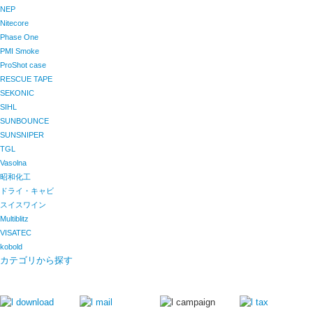
NEP
Nitecore
Phase One
PMI Smoke
ProShot case
RESCUE TAPE
SEKONIC
SIHL
SUNBOUNCE
SUNSNIPER
TGL
Vasolna
昭和化工
ドライ・キャビ
スイスワイン
Multiblitz
VISATEC
kobold
カテゴリから探す