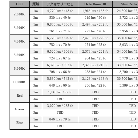
CCT
距離
アクセサリーなし
Octa Dome 30
Mini Reflec
1m
4,770 lux / 443 fc
1,968 lux / 183 fc
24,500 lux / 2
2,300K
3m
530 lux / 49 fc
219 lux / 20 fc
2,722 lux / 
1m
6,850 lux / 636 fc
2,497 lux / 232 fc
35,600 lux / 3
3,200K
3m
761 lux / 71 fc
277 lux / 26 fc
3,956 lux / 
1m
6,770 lux / 629 fc
2,470 lux / 229 fc
35,400 lux / 3
4,300K
3m
752 lux / 70 fc
274 lux / 25 fc
3,933 lux / 
1m
6,520 lux / 606 fc
2,378 lux / 221 fc
34,000 lux / 3
5,600K
3m
724 lux / 67 fc
264 lux / 25 fc
3,778 lux / 
1m
6,370 lux / 592 fc
2,326 lux / 216 fc
33,300 lux / 3
6,500K
3m
708 lux / 66 fc
258 lux / 24 fc
3,700 lux / 
1m
5,830 lux / 542 fc
2,128 lux / 198 fc
30,500 lux / 2
10,000K
3m
648 lux / 60 fc
236 lux / 22 fc
3,389 lux / 
1m
1,045 lux / 97 fc
TBD
TBD
Red
3m
TBD
TBD
TBD
1m
3,070 lux / 285 fc
TBD
TBD
Green
3m
TBD
TBD
TBD
1m
846 lux / 79 fc
TBD
TBD
Blue
3m
TBD
TBD
TBD