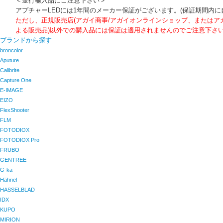
＜並行輸入品にご注意下さい＞
アプチャーLEDには1年間のメーカー保証がございます。(保証期間内に
ただし、正規販売店(アガイ商事/アガイオンラインショップ、または
よる販売品)以外での購入品には保証は適用されませんのでご注意下さ
ブランドから探す
broncolor
Aputure
Calibrite
Capture One
E-IMAGE
EIZO
FlexShooter
FLM
FOTODIOX
FOTODIOX Pro
FRUBO
GENTREE
G-ka
Hähnel
HASSELBLAD
IDX
KUPO
MIRION