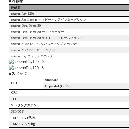
■内容物
商品名
amaran Ray 120c
amaran Ace Lock to
ベイビーピンアダプターグリップ
amaran Octa Dome 30
amaran Octa Dome 30
ディフューザー
amaran Octa Dome 30
ライトコントロールグリッド
amaran AC to DC 150W
パワーアダプター(0.5m)
amaran AC
パワーケーブル(4m)
amaran Ray
キャリングバッグ
■
スペック
Standard
CCT
Expanded (CCT+)
CRI
TLCI
SSI (
タングステン)
SSI (D56)
TM-30 RG (
平均)
TM-30 RF (
平均)