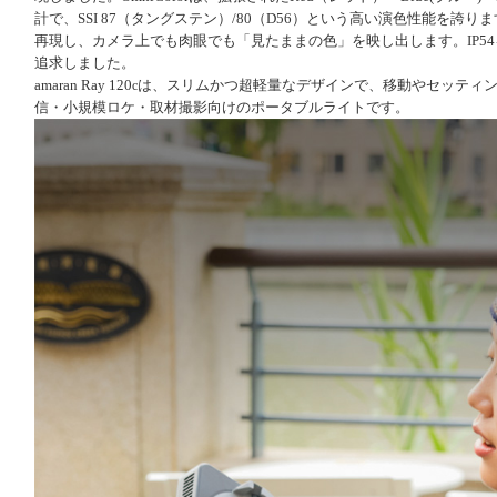
計で、SSI 87（タングステン）/80（D56）という高い演色性能を
2010
表面可視化システム
小型ビデオライト
プロキューブ
IDX
バッテリー
再現し、カメラ上でも肉眼でも「見たままの色」を映し出します。IP5
2009
天井レールシステム
ワイヤレスマイク
ユニパル
Vマウントタイプバッテリー
KUPO
写真用紙
追求しました。
2008
出版物
アクセサリー
トリオチャージャー
充電器
Q&A
MIRION
シリコンテープ
amaran Ray 120
は、スリムかつ超軽量なデザインで、移動やセッティ
c
2007
ソフトウェア
ライトドーム/ボックス
注文方法・送料
◆製品一覧
NEP
モニター
信・小規模ロケ・取材撮影向けのポータブルライトです
。
2006
※※※製造中止品※※※
フレネル/スポット
アンブレラ
Nitecore
露出計
グラフィットA
バーンドア
スタンド
Phase One
カラーチェッカー
トパスA
その他 ケーブル/バッグ
クランプ
製品
PMI Smoke
ケース
ミニコム
SidusOne/Four
レフ板
一眼レフカメラ
SmokeGENIE
ProShot case
背景布
ミニパルス
Sidus Linkアプリ
バッグ
風景・建築向けカメラ
SmokeNINJA
RESCUE TAPE
スモーク発煙筒
メーター
アクセサリー互換表
ソフトボックス
デジタルバック
バブルノズルキット
SEKONIC
ブロワー・FAN
モビライト２
Aputure
アクセサリー
デジタルバック (再整備品)
PMI スモークベスト
ライトマスタープロ L-478D
SIHL
防湿庫
パルソ8
amaran
レンズ
アクセサリー
スピードマスター L-858D
製品一覧
SUNBOUNCE
スイスワイン
その他
アクセサリー
YouTube
スペクトロマスター C-800
ハイグロスフォトペーパー330
SUNSNIPER
プレスリリース
空撮・アーカイブ
Q&A
スペクトロメーター C-4000
メタリックパール ハイグロスフォトペーパー290
TGL
Q&A
新着情報
スペクトロメーター C-7000
ラスター フォトペーパー300
Vasolna
カタログ
新着情報
L-858D用 RT-BR(broncolor用)
ラスター フォトペーパーDUO
昭和化工
価格表
キャンペーン
サテンバライタペーパー295
ドライ・キャビ
取扱説明書
価格
マットフォトキャンバス
スイスワイン
Aputure取扱説明書
ファームウェア
価格表
スムースマットコットンペーパー
Multiblitz
amaran取扱説明書
製品一覧
お見積り・デモ
テクスチャード マット コットンペーパー
モノブロックストロボ
VISATEC
Aputure取説お問合せ
生産完了品
サポート
用紙設定
プロフィラックス
リフレクター/アタッチメント
モノブロック
kobold