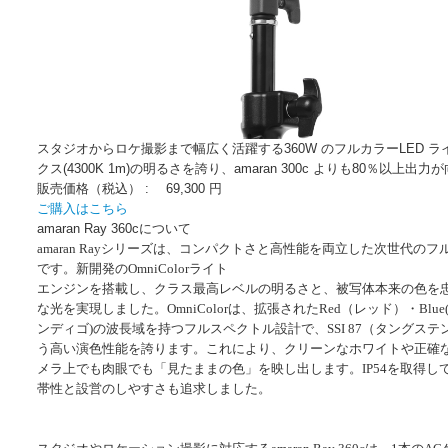
スタジオからロケ撮影まで幅広く活躍する360W のフルカラーLED ライト
クス(4300K 1m)の明るさを誇り、amaran 300c よりも80％以上出力
販売価格（税込） :
69,300 円
ご購入はこちら
amaran Ray 360cについて
amaran Ray
シリーズは、コンパクトさと高性能を両立した次世代のフ
です。新開発の
OmniColor
ライト
エンジンを搭載し、クラス最高レベルの明るさと、被写体本来の色を
な光を実現しました。
OmniColor
は、拡張された
Red
（レッド）・
Blue
ンディゴ
)
の波長域を持つフルスペクトル設計で、
SSI 87
（タングステ
う高い演色性能を誇ります。これにより、クリーンなホワイトや正確
メラ上でも肉眼でも「見たままの色」を映し出します。
IP54
を取得し
帯性と設営のしやすさも追求しました。