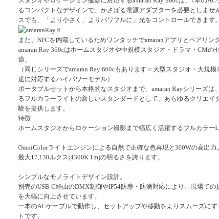
スタジオやロケーション撮影に対応する
amaran Ray 360c
は、
1
本の
AC
るコンパクトなデザインで、かさばる電源アダプターを必要としませ
スでも、「より小さく、よりパワフルに」光をコントロールできます
また、
NFC
を内蔵しているためワンタッチで
amaran
アプリとペアリン
amaran Ray 360c
はホームスタジオや中規模スタジオ・ドラマ・
CM
の
適。
（同じシリーズで
amaran Ray 660cもあります＝
大型スタジオ・大規模
途に対応するハイパワーモデル）
ポータブルセットから本格的なスタジオまで、
amaran Ray
シリーズは
るフルカラーライトの新しいスタンダードとして、あらゆるクリエイ
験を提供します。
特徴
ホームスタジオからロケーション撮影まで幅広く活躍するフルカラーL
OmniColor
ライトエンジンによる自然で正確な色再現と360Wの高出力
最大17,130ルクス(4300K 1m)の明るさを誇ります。
シンプルなモノライトデザイン設計。
別売のUSB-C経由のDMX制御やIP54防塵・防滴対応により、現場で
を大幅に向上させています。
一本のACケーブルで動作し、セットアップや移動をよりスムーズにす
トです。