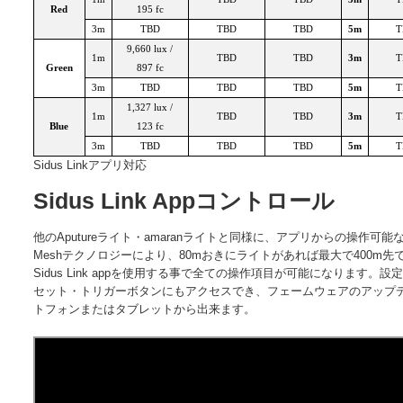
Red
195 fc
3m
TBD
TBD
TBD
5m
T
9,660 lux /
1m
TBD
TBD
3m
T
Green
897 fc
3m
TBD
TBD
TBD
5m
T
1,327 lux /
1m
TBD
TBD
3m
T
Blue
123 fc
3m
TBD
TBD
TBD
5m
T
Sidus Linkアプリ対応
Sidus Link Appコントロール
他のAputureライト・amaranライトと同様に、アプリからの操作可能な
Meshテクノロジーにより、80mおきにライトがあれば最大で400m
Sidus Link appを使用する事で全ての操作項目が可能になります。
セット・トリガーボタンにもアクセスでき、フェームウェアのアップ
トフォンまたはタブレットから出来ます。