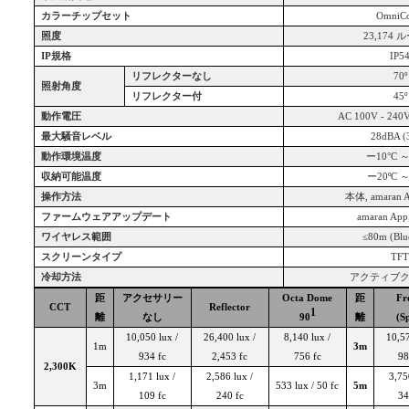
カラーチップセット
OmniCo
照度
23,174
ル
IP
規格
IP5
リフレクターなし
70
º
照射角度
リフレクター付
45
º
動作電圧
AC 100V - 240V
最大騒音レベル
28dBA (
動作環境温度
ー10°C ～
収納可能温度
ー20ºC ～
操作方法
本体, amaran 
ファームウェアアップデート
amaran App
ワイヤレス範囲
≤80m (Blu
スクリーンタイプ
TF
冷却方法
アクティブ
距
アクセサリー
Octa Dome
距
Fr
CCT
Reflector
1
離
なし
90
離
(S
10,050 lux /
26,400 lux /
8,140 lux /
10,57
1m
3m
934 fc
2,453 fc
756 fc
98
2,300K
1,171 lux /
2,586 lux /
3,75
3m
533 lux / 50 fc
5m
109 fc
240 fc
34