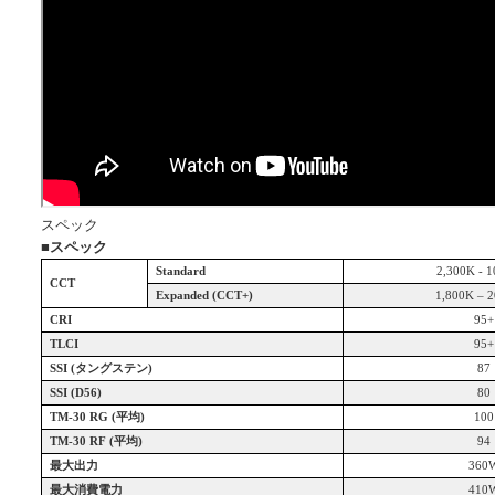
スペック
■
スペック
Standard
2,300K - 
CCT
Expanded (CCT+)
1,800K
– 
CRI
95+
TLCI
95+
SSI (
タングステン)
87
SSI (D56)
80
TM-30 RG (
平均)
100
TM-30 RF (
平均)
94
最大出力
360
最大消費電力
410