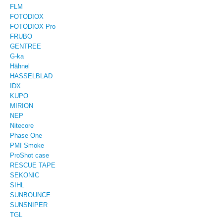
FLM
FOTODIOX
FOTODIOX Pro
FRUBO
GENTREE
G-ka
Hähnel
HASSELBLAD
IDX
KUPO
MIRION
NEP
Nitecore
Phase One
PMI Smoke
ProShot case
RESCUE TAPE
SEKONIC
SIHL
SUNBOUNCE
SUNSNIPER
TGL