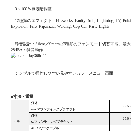
・
0
～100％無段階調整
・12種類のエフェクト：Fireworks, Faulty Bulb, Lightning, TV, Pulsing
Explosion, Fire, Paparazzi, Welding, Cop Car, Party Lights
・静音設計：Silent／Smartの2種類のファンモード切替可能。
28dBAの静音動作
・シンプルで操作しやすい見やすいカラーメニュー画面
■
寸法・重量
灯体
25.5 
w/o マウンティングブラケット
灯体
25.8 
寸法
w/マウンティングブラケット
AC
パワーケーブル