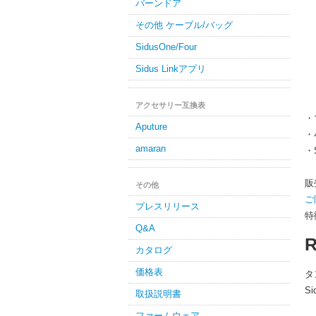
バーンドア
その他 ケーブル/バッグ
SidusOne/Four
Sidus Linkアプリ
アクセサリー互換表
・
Aputure
・
amaran
・
販
その他
ご
プレスリリース
特
Q&A
カタログ
価格表
タ
S
取扱説明書
ファームウェア