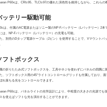
maran P60xは、CRI≧95、TLCI≧97の優れた演色性を維持しながら、これ
バッテリー駆動可能
60cは、付属のAC電源またはソニー製のNP-Fバッテリー（Lバッテリー）2
には、NP-Fバッテリー（Lバッテリー）の充電も可能。
た、別売のDタップ電源ケーブル（2ピン）を使用することで、Vマウントバ
。
ソフトボックス
属の折りたたみ式ソフトボックスを、工具やネジを使わずにパネルの四隅に
た、ソフトボックス用の45°ライトコントロールグリッドも付属しており、
ぼれ落ちる光をコントロールできます。
aran P60c
は、パネルライトの光学設計により、中程度の大きさの光源でも
スを使えばソフトな光を演出することができます。