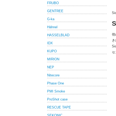
FRUBO
GENTREE
S
G-ka
Hähnel
他
HASSELBLAD
き
IDX
S
KUPO
セ
MIRION
NEP
Nitecore
Phase One
PMI Smoke
ProShot case
RESCUE TAPE
SEKONIC