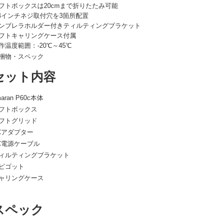
フトボックスは20cmまで折りたたみ可能
/4インチネジ取付穴を3箇所配置
ンブレラホルダー付きティルティングブラケット
フトキャリングケース付属
作温度範囲：-20℃～45℃
梱物・スペック
セット内容
aran P60c本体
フトボックス
フトグリッド
Cアダプター
C電源ケーブル
ィルティングブラケット
ピゴット
ャリングケース
スペック