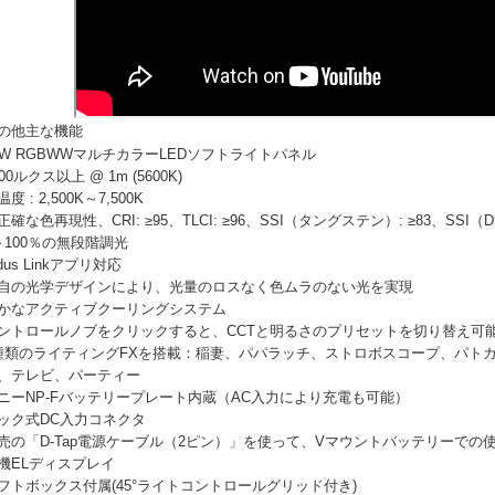
の他主な機能
0W RGBWWマルチカラーLEDソフトライトパネル
900ルクス以上 @ 1m (5600K)
度 : 2,500K～7,500K
正確な色再現性、CRI: ≥95、TLCI: ≥96、SSI（タングステン）: ≥83、SSI（D5
～100％の無段階調光
idus Linkアプリ対応
自の光学デザインにより、光量のロスなく色ムラのない光を実現
かなアクティブクーリングシステム
ントロールノブをクリックすると、CCTと明るさのプリセットを切り替え可
種類のライティングFXを搭載：稲妻、パパラッチ、ストロボスコープ、パト
、テレビ、パーティー
ニーNP-Fバッテリープレート内蔵（AC入力により充電も可能）
ック式DC入力コネクタ
売の「D-Tap電源ケーブル（2ピン）」を使って、Vマウントバッテリーでの
機ELディスプレイ
フトボックス付属(45°ライトコントロールグリッド付き)