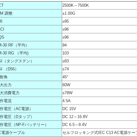
CT
2500K～7500K
/M 調整
±1.00G
RI
≥95
CI
≥96
QS
≥96
M-30 RF（平均）
94
M-30 RG （平均)
103
SI（タングステン）
≥83
SI （D56）
≥74
射角
45°
大出力
60W
大消費電力
≤78W
作電流
4.5A
作電圧（AC電源）
DC 15V
作電圧（Dタップ）
DC 12～16.8V
作電圧（NP-Fバッテリー）
DC 6.5～8.4V
C電源ケーブル
セルフロッキング式IEC C13 AC電源ケー