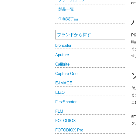
a
製品一覧
生産完了品
ブランドから探す
P
時
broncolor
ま
Aputure
す
Calibrite
Capture One
E-IMAGE
付
EIZO
ま
FlexShooter
こ
FLM
am
FOTODIOX
ク
FOTODIOX Pro