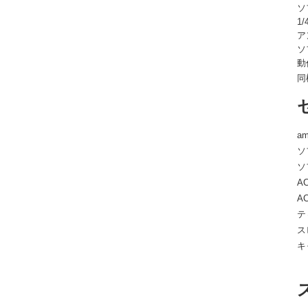
ソ
1
ア
ソ
動
同
am
ソ
ソ
A
A
テ
ス
キ