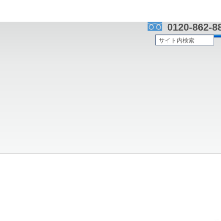
0120-862-8
Aputure
小型パネルライト
amaran P60c
取扱製品
maran P60c