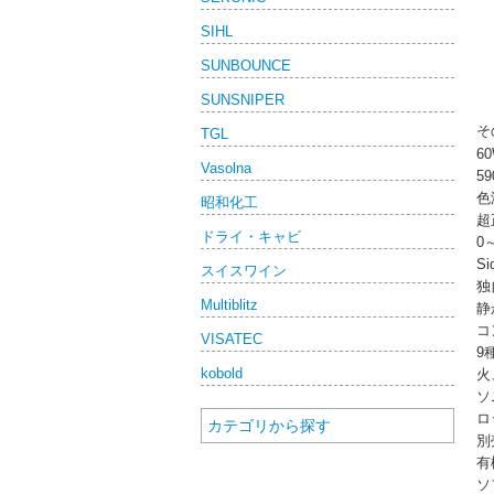
SIHL
SUNBOUNCE
SUNSNIPER
そ
TGL
6
Vasolna
5
色温
昭和化工
超
ドライ・キャビ
0
S
スイスワイン
独
Multiblitz
静
コ
VISATEC
9
kobold
火
ソ
ロ
カテゴリから探す
別
有
ソ