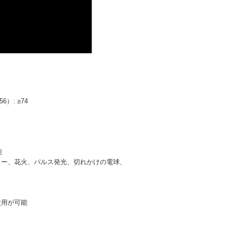
6）: ≥74
能
カー、花火、パルス発光、切れかけの電球、
使用が可能