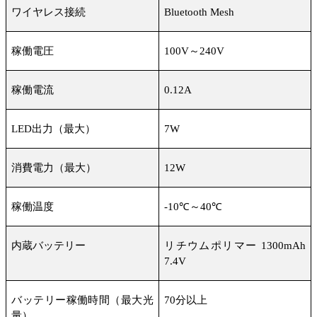
ワイヤレス接続
Bluetooth Mesh
稼働電圧
100V
～
240V
稼働電流
0.12A
LED
出力（最大）
7W
消費電力（最大）
12W
稼働温度
-10
℃～
40
℃
内蔵バッテリー
リチウムポリマー
1300mAh
7.4V
バッテリー稼働時間（最大光
70
分以上
量）