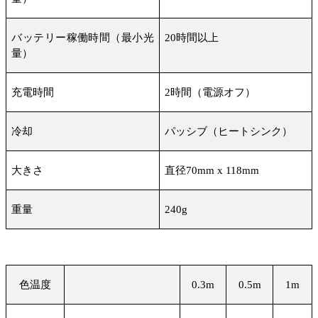
バッテリー稼働時間（最小光
20
時間以上
量）
充電時間
2
時間（電源オフ）
冷却
パッシブ（ヒートシンク）
大きさ
直径
70mm x 118mm
重量
240g
色温度
0.3m
0.5m
1m