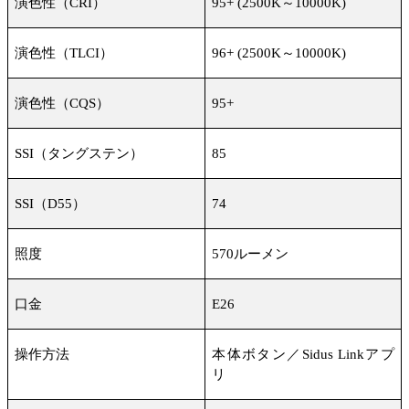
演色性（
CRI
）
95+ (2500K
～
10000K)
演色性（
TLCI
）
96+ (2500K
～
10000K)
演色性（
CQS
）
95+
SSI
（タングステン）
85
SSI
（
D55
）
74
照度
570
ルーメン
口金
E26
操作方法
本体ボタン／
Sidus Link
アプ
リ