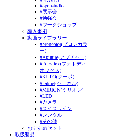
#FRUBO
#openstudio
#展示会
#勉強会
#ワークショップ
導入事例
動画ライブラリー
#broncolor(ブロンカラ
ー)
#Aputure(アプチャー)
#Fotodiox(フォトディ
オックス)
#KUPO(クーポ)
#hähnel(ヘーネル)
#MIRION(ミリオン)
#LED
#カメラ
#スイスワイン
#レンタル
#その他
おすすめセット
取扱製品