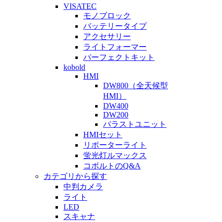
VISATEC
モノブロック
バッテリータイプ
アクセサリー
ライトフォーマー
パーフェクトキット
kobold
HMI
DW800（全天候型
HMI）
DW400
DW200
バラストユニット
HMIセット
リポーターライト
蛍光灯ルマックス
コボルトのQ&A
カテゴリから探す
中判カメラ
ライト
LED
スキャナ