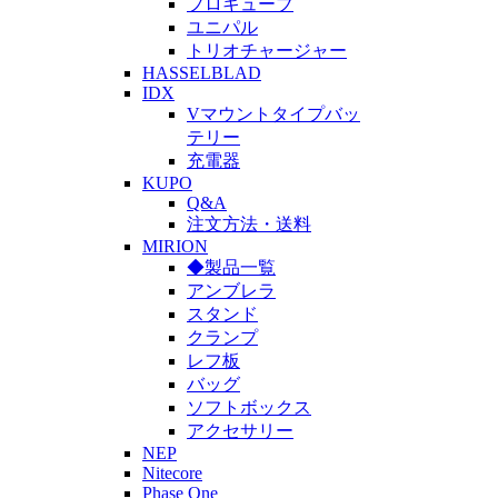
プロキューブ
ユニパル
トリオチャージャー
HASSELBLAD
IDX
Vマウントタイプバッ
テリー
充電器
KUPO
Q&A
注文方法・送料
MIRION
◆製品一覧
アンブレラ
スタンド
クランプ
レフ板
バッグ
ソフトボックス
アクセサリー
NEP
Nitecore
Phase One