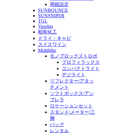
用紙設定
SUNBOUNCE
SUNSNIPER
TGL
Vasolna
昭和化工
ドライ・キャビ
スイスワイン
Multiblitz
モノブロックストロボ
プロフィラックス
コンパクトライト
デジライト
リフレクター/アタッ
チメント
ソフトボックス/アン
ブレラ
ロケーションセット
スタンド/メーター/三
脚
バッグ
レンタル