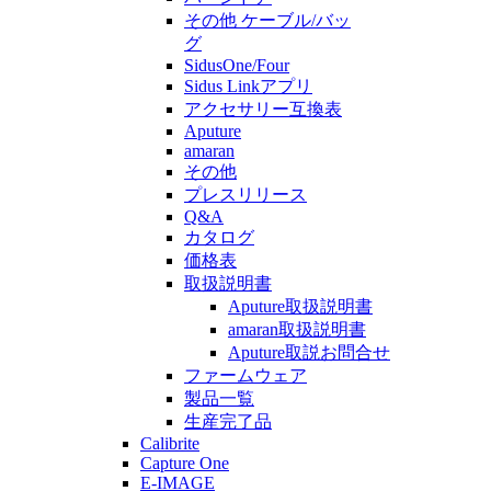
その他 ケーブル/バッ
グ
SidusOne/Four
Sidus Linkアプリ
アクセサリー互換表
Aputure
amaran
その他
プレスリリース
Q&A
カタログ
価格表
取扱説明書
Aputure取扱説明書
amaran取扱説明書
Aputure取説お問合せ
ファームウェア
製品一覧
生産完了品
Calibrite
Capture One
E-IMAGE