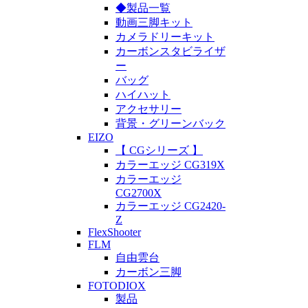
◆製品一覧
動画三脚キット
カメラドリーキット
カーボンスタビライザ
ー
バッグ
ハイハット
アクセサリー
背景・グリーンバック
EIZO
【 CGシリーズ 】
カラーエッジ CG319X
カラーエッジ
CG2700X
カラーエッジ CG2420-
Z
FlexShooter
FLM
自由雲台
カーボン三脚
FOTODIOX
製品