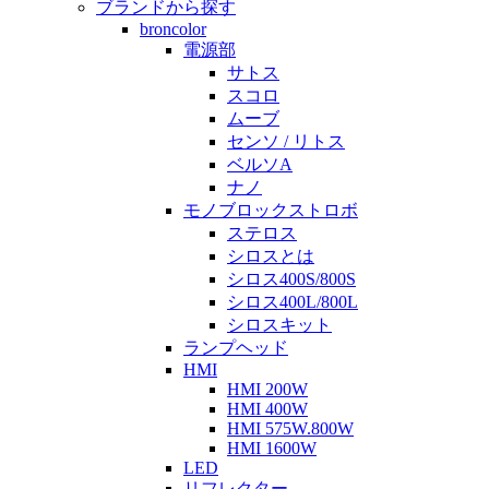
ブランドから探す
broncolor
電源部
サトス
スコロ
ムーブ
センソ / リトス
ベルソA
ナノ
モノブロックストロボ
ステロス
シロスとは
シロス400S/800S
シロス400L/800L
シロスキット
ランプヘッド
HMI
HMI 200W
HMI 400W
HMI 575W.800W
HMI 1600W
LED
リフレクター