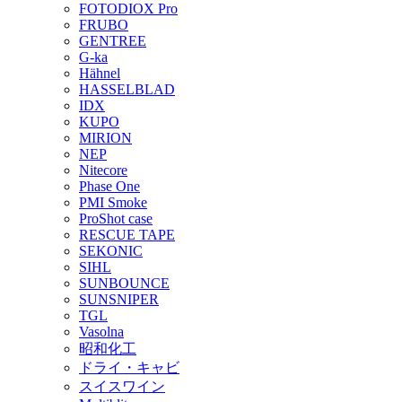
FOTODIOX Pro
FRUBO
GENTREE
G-ka
Hähnel
HASSELBLAD
IDX
KUPO
MIRION
NEP
Nitecore
Phase One
PMI Smoke
ProShot case
RESCUE TAPE
SEKONIC
SIHL
SUNBOUNCE
SUNSNIPER
TGL
Vasolna
昭和化工
ドライ・キャビ
スイスワイン