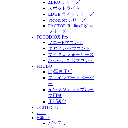
ZERO シリーズ
スポットライト
EDGE ライトシリーズ
VictorSoft シリーズ
FACTOR Radius Lights
シリーズ
FOTODIOX Pro
ソニーEマウント
キヤノンEFマウント
マイクロフォーサーズ
ハッセルX1Dマウント
FRUBO
PQ写真用紙
ファインアートペーパ
ー
インクジェットプルー
フ用紙
用紙設定
GENTREE
G-ka
Hähnel
バッテリー