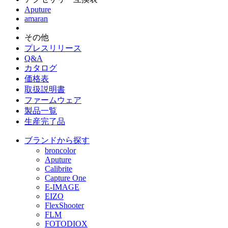
Aputure
amaran
その他
プレスリリース
Q&A
カタログ
価格表
取扱説明書
ファームウェア
製品一覧
生産完了品
ブランドから探す
broncolor
Aputure
Calibrite
Capture One
E-IMAGE
EIZO
FlexShooter
FLM
FOTODIOX