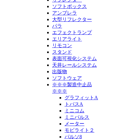
ソフトボックス
アンブレラ
大型リフレクター
パラ
エフェクトランプ
エリアライト
リモコン
スタンド
表面可視化システム
天井レールシステム
出版物
ソフトウェア
※※※製造中止品
※※※
グラフィットA
トパスA
ミニコム
ミニパルス
メーター
モビライト２
パルソ8