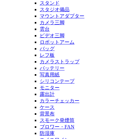
スタンド
スタジオ備品
マウントアダプター
カメラ三脚
雲台
ビデオ三脚
ロボットアーム
バッグ
レフ板
カメラストラップ
バッテリー
写真用紙
シリコンテープ
モニター
露出計
カラーチェッカー
ケース
背景布
スモーク発煙筒
ブロワー・FAN
防湿庫