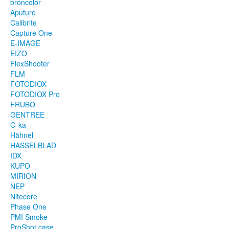
broncolor
Aputure
Calibrite
Capture One
E-IMAGE
EIZO
FlexShooter
FLM
FOTODIOX
FOTODIOX Pro
FRUBO
GENTREE
G-ka
Hähnel
HASSELBLAD
IDX
KUPO
MIRION
NEP
Nitecore
Phase One
PMI Smoke
ProShot case