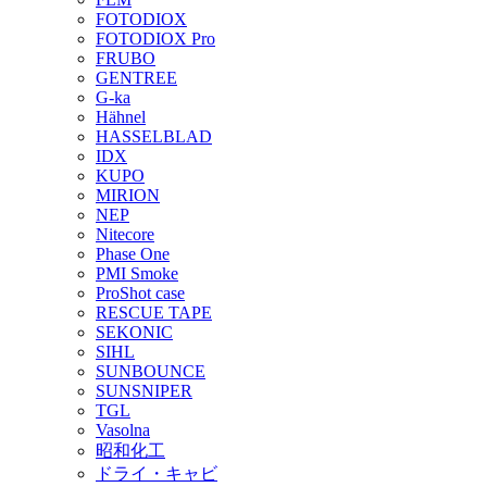
FOTODIOX
FOTODIOX Pro
FRUBO
GENTREE
G-ka
Hähnel
HASSELBLAD
IDX
KUPO
MIRION
NEP
Nitecore
Phase One
PMI Smoke
ProShot case
RESCUE TAPE
SEKONIC
SIHL
SUNBOUNCE
SUNSNIPER
TGL
Vasolna
昭和化工
ドライ・キャビ