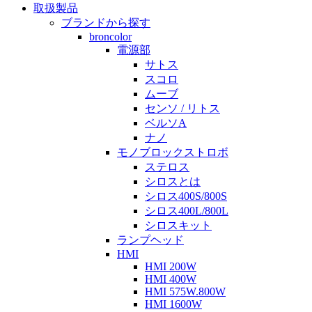
取扱製品
ブランドから探す
broncolor
電源部
サトス
スコロ
ムーブ
センソ / リトス
ベルソA
ナノ
モノブロックストロボ
ステロス
シロスとは
シロス400S/800S
シロス400L/800L
シロスキット
ランプヘッド
HMI
HMI 200W
HMI 400W
HMI 575W.800W
HMI 1600W