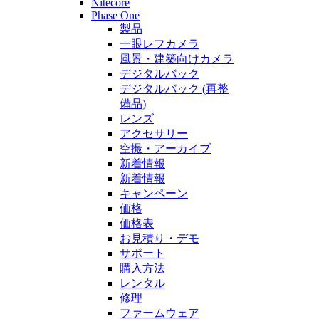
Nitecore
Phase One
製品
一眼レフカメラ
風景・建築向けカメラ
デジタルバック
デジタルバック (再整
備品)
レンズ
アクセサリー
空撮・アーカイブ
新着情報
新着情報
キャンペーン
価格
価格表
お見積り・デモ
サポート
購入方法
レンタル
修理
ファームウェア