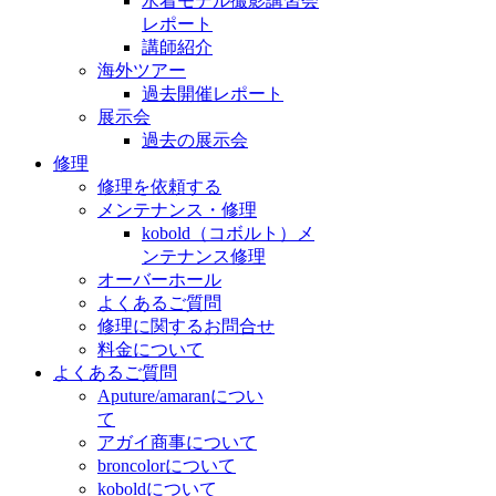
水着モデル撮影講習会
レポート
講師紹介
海外ツアー
過去開催レポート
展示会
過去の展示会
修理
修理を依頼する
メンテナンス・修理
kobold（コボルト）メ
ンテナンス修理
オーバーホール
よくあるご質問
修理に関するお問合せ
料金について
よくあるご質問
Aputure/amaranについ
て
アガイ商事について
broncolorについて
koboldについて