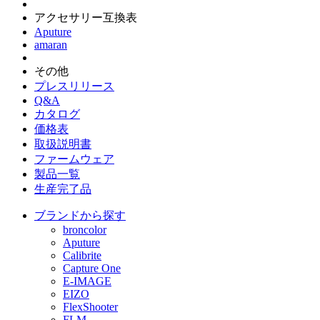
アクセサリー互換表
Aputure
amaran
その他
プレスリリース
Q&A
カタログ
価格表
取扱説明書
ファームウェア
製品一覧
生産完了品
ブランドから探す
broncolor
Aputure
Calibrite
Capture One
E-IMAGE
EIZO
FlexShooter
FLM