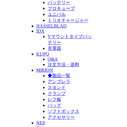
バッテリー
プロキューブ
ユニパル
トリオチャージャー
HASSELBLAD
IDX
Vマウントタイプバッ
テリー
充電器
KUPO
Q&A
注文方法・送料
MIRION
◆製品一覧
アンブレラ
スタンド
クランプ
レフ板
バッグ
ソフトボックス
アクセサリー
NEP