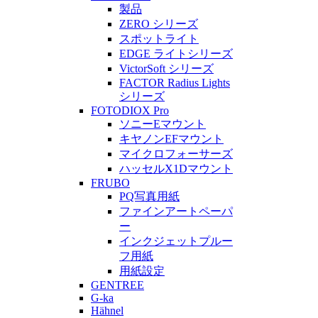
製品
ZERO シリーズ
スポットライト
EDGE ライトシリーズ
VictorSoft シリーズ
FACTOR Radius Lights
シリーズ
FOTODIOX Pro
ソニーEマウント
キヤノンEFマウント
マイクロフォーサーズ
ハッセルX1Dマウント
FRUBO
PQ写真用紙
ファインアートペーパ
ー
インクジェットプルー
フ用紙
用紙設定
GENTREE
G-ka
Hähnel