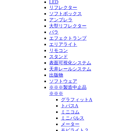
LED
リフレクター
ソフトボックス
アンブレラ
大型リフレクター
パラ
エフェクトランプ
エリアライト
リモコン
スタンド
表面可視化システム
天井レールシステム
出版物
ソフトウェア
※※※製造中止品
※※※
グラフィットA
トパスA
ミニコム
ミニパルス
メーター
モビライト２