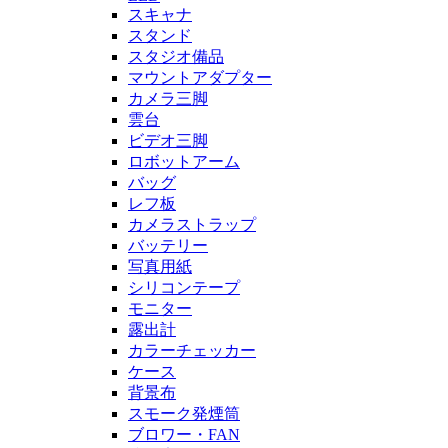
スキャナ
スタンド
スタジオ備品
マウントアダプター
カメラ三脚
雲台
ビデオ三脚
ロボットアーム
バッグ
レフ板
カメラストラップ
バッテリー
写真用紙
シリコンテープ
モニター
露出計
カラーチェッカー
ケース
背景布
スモーク発煙筒
ブロワー・FAN