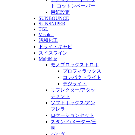
ト コットンペーパー
用紙設定
SUNBOUNCE
SUNSNIPER
TGL
Vasolna
昭和化工
ドライ・キャビ
スイスワイン
Multiblitz
モノブロックストロボ
プロフィラックス
コンパクトライト
デジライト
リフレクター/アタッ
チメント
ソフトボックス/アン
ブレラ
ロケーションセット
スタンド/メーター/三
脚
バッグ