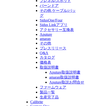
フレネル/スポット
バーンドア
その他 ケーブル/バッ
グ
SidusOne/Four
Sidus Linkアプリ
アクセサリー互換表
Aputure
amaran
その他
プレスリリース
Q&A
カタログ
価格表
取扱説明書
Aputure取扱説明書
amaran取扱説明書
Aputure取説お問合せ
ファームウェア
製品一覧
生産完了品
Calibrite