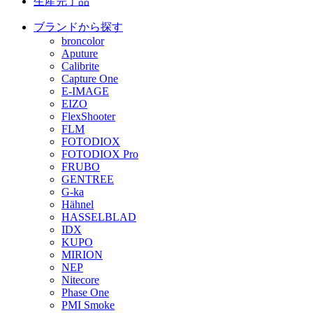
生産完了品
ブランドから探す
broncolor
Aputure
Calibrite
Capture One
E-IMAGE
EIZO
FlexShooter
FLM
FOTODIOX
FOTODIOX Pro
FRUBO
GENTREE
G-ka
Hähnel
HASSELBLAD
IDX
KUPO
MIRION
NEP
Nitecore
Phase One
PMI Smoke