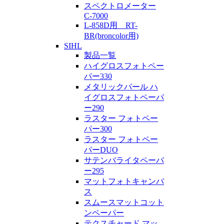
スペクトロメーター
C-7000
L-858D用 RT-
BR(broncolor用)
SIHL
製品一覧
ハイグロスフォトペー
パー330
メタリックパール ハ
イグロスフォトペーパ
ー290
ラスター フォトペー
パー300
ラスター フォトペー
パーDUO
サテンバライタペーパ
ー295
マットフォトキャンバ
ス
スムースマットコット
ンペーパー
テクスチャード マッ