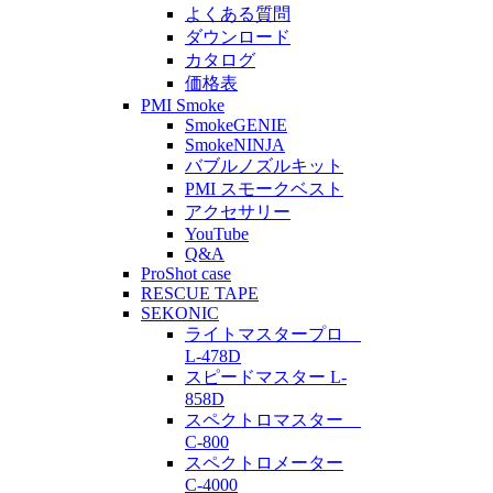
よくある質問
ダウンロード
カタログ
価格表
PMI Smoke
SmokeGENIE
SmokeNINJA
バブルノズルキット
PMI スモークベスト
アクセサリー
YouTube
Q&A
ProShot case
RESCUE TAPE
SEKONIC
ライトマスタープロ
L-478D
スピードマスター L-
858D
スペクトロマスター
C-800
スペクトロメーター
C-4000