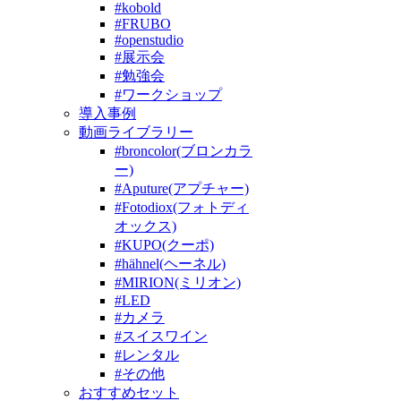
#kobold
#FRUBO
#openstudio
#展示会
#勉強会
#ワークショップ
導入事例
動画ライブラリー
#broncolor(ブロンカラ
ー)
#Aputure(アプチャー)
#Fotodiox(フォトディ
オックス)
#KUPO(クーポ)
#hähnel(ヘーネル)
#MIRION(ミリオン)
#LED
#カメラ
#スイスワイン
#レンタル
#その他
おすすめセット