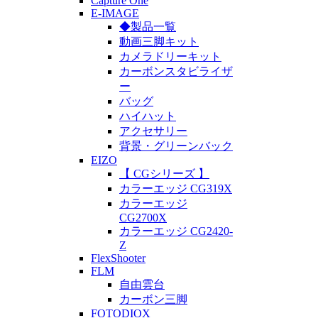
Capture One
E-IMAGE
◆製品一覧
動画三脚キット
カメラドリーキット
カーボンスタビライザ
ー
バッグ
ハイハット
アクセサリー
背景・グリーンバック
EIZO
【 CGシリーズ 】
カラーエッジ CG319X
カラーエッジ
CG2700X
カラーエッジ CG2420-
Z
FlexShooter
FLM
自由雲台
カーボン三脚
FOTODIOX