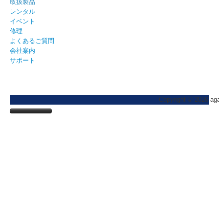
取扱製品
レンタル
イベント
修理
よくあるご質問
会社案内
サポート
Copyright © 2026 agai
Home
インフォメーション
ニュース
取扱製品
2026
ブログ
ブランドから探す
レンタル
2025
#broncolor
導入事例
broncolor
カテゴリから探す
機材レンタル
イベント
2024
#kobold
動画ライブラリー
電源部
Aputure
中判カメラ
日数割引サービス
レンタルスタジオ
オープンスタジオ
修理
2023
#FRUBO
#broncolor(ブロンカラー)
おすすめセット
サトス
モノブロックストロボ
Aputure製品
Calibrite
ライト
学割キャンペーン
ブロンスタジオ
スキャナーレンタルルーム
過去開催レポート
ライティングセミナー
修理を依頼する
よくあるご質問
2022
#openstudio
#Aputure(アプチャー)
スコロ
ステロス
ランプヘッド
STORM
Capture One
LED
屋上テラススタジオ
レンタル取扱店
過去開催レポート
海外ツアー
メンテナンス・修理
Aputure/amaranについて
会社案内
2021
#展示会
#Fotodiox(フォトディオックス)
ムーブ
シロスとは
HMI
Electro Stormシリーズ
E-IMAGE
スキャナ
レンタルショップ
海外でのレンタル
水着モデル撮影講習会レポート
過去開催レポート
展示会
kobold（コボルト）メンテナンス修理
オーバーホール
アガイ商事について
会社概要
サポート
2020
#勉強会
#KUPO(クーポ)
センソ / リトス
シロス400S/800S
HMI 200W
LED
Light Storm シリーズ
◆製品一覧
EIZO
スタンド
レンタルスタジオ
北京
講師紹介
過去の展示会
よくあるご質問
broncolorについて
沿革
カタログ
2019
#ワークショップ
#hähnel(ヘーネル)
ベルソA
シロス400L/800L
HMI 400W
リフレクター
INFINIMAT
動画三脚キット
【 CGシリーズ 】
FlexShooter
スタジオ備品
修理に関するお問合せ
koboldについて
主要顧客
カタログ請求
価格表