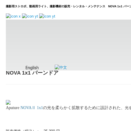
撮影用ストロボ、動画用ライト、撮影機材の販売・レンタル・メンテナンス NOVA 1x1 バー
ホーム
取扱製品
ブランドから探す
Aputure
大型パネルライト
取扱製品
NOVA 1x1 バーンドア
Aputure
NOVAⅡ 1x1
の光を柔らかく拡散するために設計された、
光