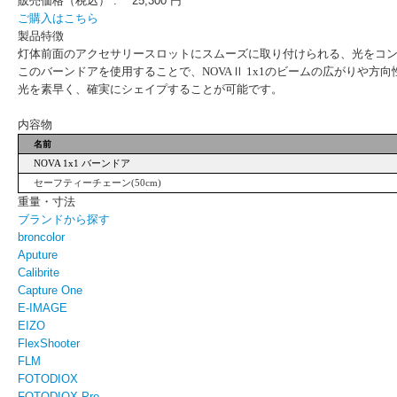
販売価格（税込） :
25,300 円
ご購入はこちら
製品特徴
灯体前面のアクセサリースロットにスムーズに取り付けられる、光をコ
このバーンドアを使用することで、NOVAⅡ 1x1のビームの広がりや
光を素早く、
確実にシェイプすることが可能です。
内容物
名前
NOVA 1x1
バーンドア
セーフティーチェーン
(50cm)
重量・寸法
ブランドから探す
broncolor
Aputure
Calibrite
Capture One
E-IMAGE
EIZO
FlexShooter
FLM
FOTODIOX
FOTODIOX Pro