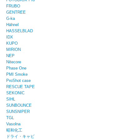
FRUBO
GENTREE
G-ka
Hähnel
HASSELBLAD
IDX
KUPO
MIRION
NEP
Nitecore
Phase One
PMI Smoke
ProShot case
RESCUE TAPE
SEKONIC
SIHL
SUNBOUNCE
SUNSNIPER
TGL
Vasolna
昭和化工
ドライ・キャビ