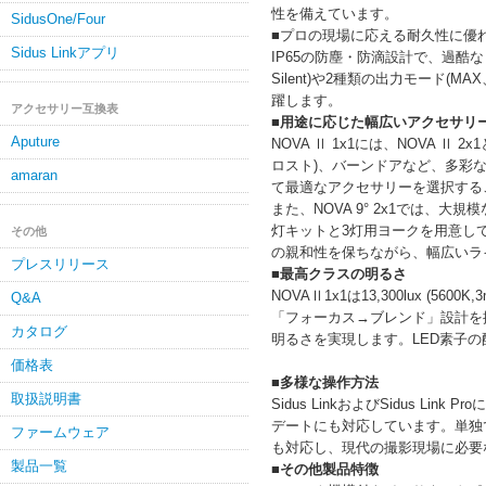
性を備えています。
SidusOne/Four
■プロの現場に応える耐久性に優
Sidus Linkアプリ
IP65の防塵・防滴設計で、過酷な
Silent)や2種類の出力モード(
躍します。
アクセサリー互換表
■用途に応じた幅広いアクセサリ
Aputure
NOVA Ⅱ 1x1には、NOVA 
ロスト)、バーンドアなど、多彩
amaran
て最適なアクセサリーを選択する
また、NOVA 9° 2x1では
灯キットと3灯用ヨークを用意して
その他
の親和性を保ちながら、幅広いラ
プレスリリース
■最高クラスの明るさ
NOVAⅡ1x1は13,300lux (560
Q&A
「フォーカス→ブレンド」設計を
カタログ
明るさを実現します。LED素子
価格表
■多様な操作方法
取扱説明書
Sidus LinkおよびSidus L
デートにも対応しています。単独
ファームウェア
も対応し、現代の撮影現場に必要
製品一覧
■その他製品特徴