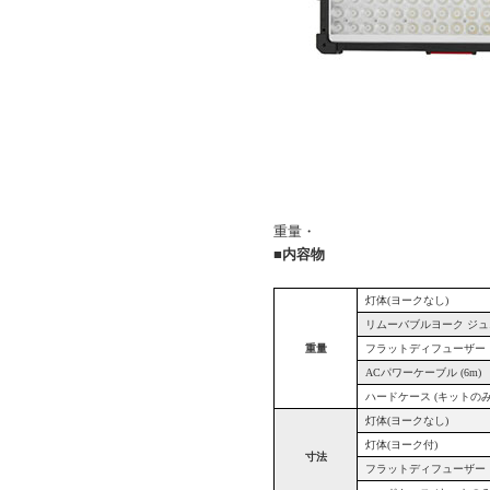
重量・
■内容物
灯体
(
ヨークなし
)
リムーバブルヨーク ジ
重量
フラットディフューザー
AC
パワーケーブル
(6m)
ハードケース
(
キットの
灯体
(
ヨークなし
)
灯体
(
ヨーク付
)
寸法
フラットディフューザー