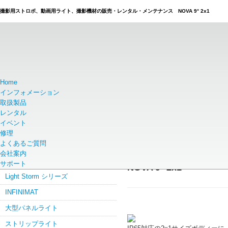
撮影用ストロボ、動画用ライト、撮影機材の販売・レンタル・メンテナンス NOVA 9° 2x1
Home
ホーム
取扱製品
ブランドから探す
Aputure
大型パネルライト
インフォメーション
取扱製品
レンタル
取扱製品
イベント
APUTURE製品
修理
よくあるご質問
STORM
会社案内
Electro Stormシリーズ
サポート
NOVA 9° 2x1
Light Storm シリーズ
INFINIMAT
大型パネルライト
ストリップライト