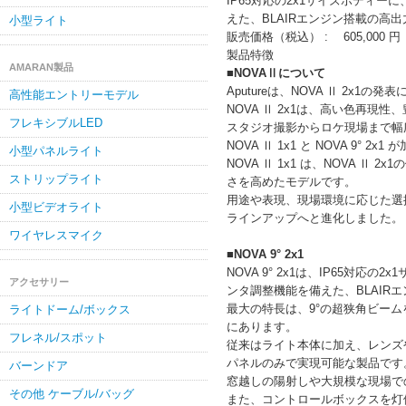
IP65対応の2x1サイズボディーに
えた、BLAIRエンジン搭載の高出
小型ライト
販売価格（税込） :
605,000 円
製品特徴
AMARAN製品
■NOVAⅡについて
Aputureは、NOVA Ⅱ 2x
高性能エントリーモデル
NOVA Ⅱ 2x1は、高い色再現
フレキシブルLED
スタジオ撮影からロケ現場まで幅
NOVA Ⅱ 1x1 と NOVA 9° 2x
小型パネルライト
NOVA Ⅱ 1x1 は、NOVA 
ストリップライト
さを高めたモデルです。
用途や表現、現場環境に応じた選
小型ビデオライト
ラインアップへと進化しました。
ワイヤレスマイク
■NOVA 9° 2x1
NOVA 9° 2x1は、IP65対応の
アクセサリー
ンタ調整機能を備えた、BLAIR
最大の特長は、9°の超狭角ビー
ライトドーム/ボックス
にあります。
フレネル/スポット
従来はライト本体に加え、レンズ
パネルのみで実現可能な製品です
バーンドア
窓越しの陽射しや大規模な現場で
その他 ケーブル/バッグ
また、コントロールボックスを灯体に