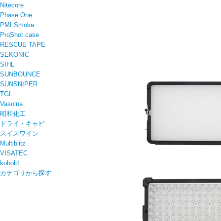
Nitecore
Phase One
PMI Smoke
ProShot case
RESCUE TAPE
SEKONIC
SIHL
SUNBOUNCE
SUNSNIPER
TGL
Vasolna
昭和化工
ドライ・キャビ
スイスワイン
Multiblitz
VISATEC
kobold
カテゴリから探す