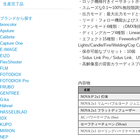
・ロック機構付きイーサネットポ
生産完了品
・スムーズな0.1〜100%無段階調
・出力モード：最大出力モードと
ブランドから探す
・リード・フォロー機能およびス
broncolor
・ファンモード4種類：（DMX制
Aputure
・ディミングカーブ4種類：Linear, Exp
Calibrite
・エフェクト15種類：Fireworks/Paparazz
Capture One
Lights/Candle/Fire/Welding/Cop C
E-IMAGE
・保存可能なプリセット：10個
EIZO
・Sidus Link Pro／Sidu
FlexShooter
・高解像度の背面カラーディスプ
FLM
FOTODIOX
FOTODIOX Pro
内容物
FRUBO
名前
GENTREE
NOVA 9
º
2x1
灯体
G-ka
NOVA 2x1
リムーバブルヨーク ジュ
Hähnel
NOVA 2x1
フラットディフューザー
HASSELBLAD
AC
パワーケーブル
(6m)
IDX
KUPO
セーフティーチェーン
(50cm)
MIRION
NOVA 2x1
ローリングハードケース
(
NEP