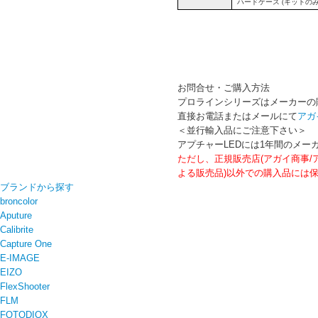
ハードケース
(
キットの
お問合せ・ご購入方法
プロラインシリーズはメーカーの
直接お電話またはメールにて
アガ
＜並行輸入品にご注意下さい＞
アプチャーLEDには1年間のメー
ただし、正規販売店(アガイ商事
よる販売品)以外での購入品には
ブランドから探す
broncolor
Aputure
Calibrite
Capture One
E-IMAGE
EIZO
FlexShooter
FLM
FOTODIOX