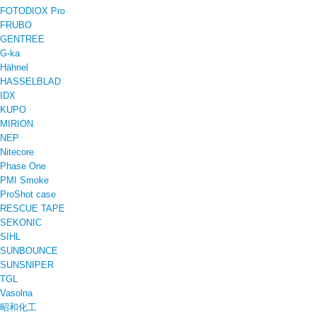
FOTODIOX Pro
FRUBO
GENTREE
G-ka
Hähnel
HASSELBLAD
IDX
KUPO
MIRION
NEP
Nitecore
Phase One
PMI Smoke
ProShot case
RESCUE TAPE
SEKONIC
SIHL
SUNBOUNCE
SUNSNIPER
TGL
Vasolna
昭和化工