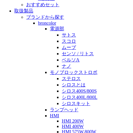
おすすめセット
取扱製品
ブランドから探す
broncolor
電源部
サトス
スコロ
ムーブ
センソ / リトス
ベルソA
ナノ
モノブロックストロボ
ステロス
シロスとは
シロス400S/800S
シロス400L/800L
シロスキット
ランプヘッド
HMI
HMI 200W
HMI 400W
HMI 575W.800W