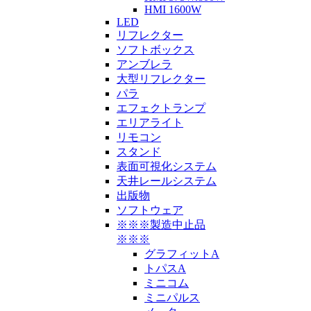
HMI 1600W
LED
リフレクター
ソフトボックス
アンブレラ
大型リフレクター
パラ
エフェクトランプ
エリアライト
リモコン
スタンド
表面可視化システム
天井レールシステム
出版物
ソフトウェア
※※※製造中止品
※※※
グラフィットA
トパスA
ミニコム
ミニパルス