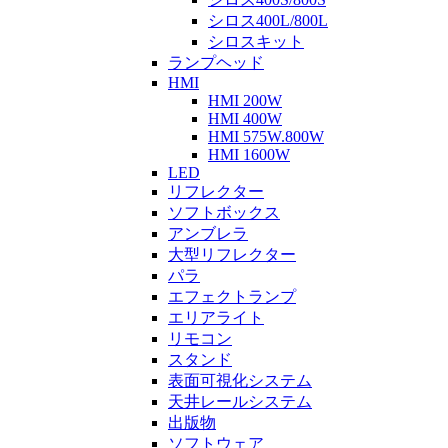
シロス400L/800L
シロスキット
ランプヘッド
HMI
HMI 200W
HMI 400W
HMI 575W.800W
HMI 1600W
LED
リフレクター
ソフトボックス
アンブレラ
大型リフレクター
パラ
エフェクトランプ
エリアライト
リモコン
スタンド
表面可視化システム
天井レールシステム
出版物
ソフトウェア