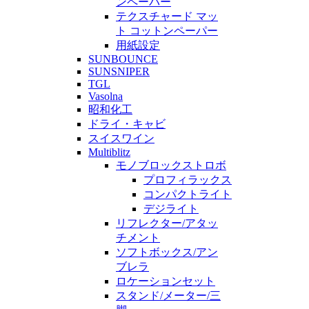
ンペーパー
テクスチャード マッ
ト コットンペーパー
用紙設定
SUNBOUNCE
SUNSNIPER
TGL
Vasolna
昭和化工
ドライ・キャビ
スイスワイン
Multiblitz
モノブロックストロボ
プロフィラックス
コンパクトライト
デジライト
リフレクター/アタッ
チメント
ソフトボックス/アン
ブレラ
ロケーションセット
スタンド/メーター/三