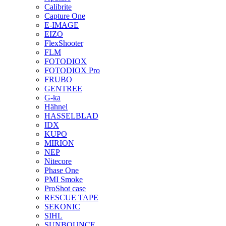
Calibrite
Capture One
E-IMAGE
EIZO
FlexShooter
FLM
FOTODIOX
FOTODIOX Pro
FRUBO
GENTREE
G-ka
Hähnel
HASSELBLAD
IDX
KUPO
MIRION
NEP
Nitecore
Phase One
PMI Smoke
ProShot case
RESCUE TAPE
SEKONIC
SIHL
SUNBOUNCE