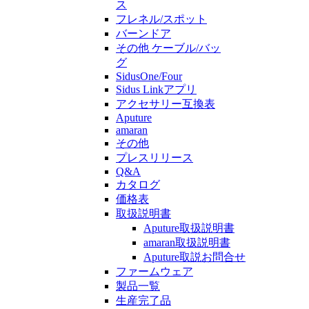
ス
フレネル/スポット
バーンドア
その他 ケーブル/バッ
グ
SidusOne/Four
Sidus Linkアプリ
アクセサリー互換表
Aputure
amaran
その他
プレスリリース
Q&A
カタログ
価格表
取扱説明書
Aputure取扱説明書
amaran取扱説明書
Aputure取説お問合せ
ファームウェア
製品一覧
生産完了品