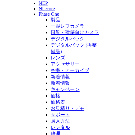
NEP
Nitecore
Phase One
製品
一眼レフカメラ
風景・建築向けカメラ
デジタルバック
デジタルバック (再整
備品)
レンズ
アクセサリー
空撮・アーカイブ
新着情報
新着情報
キャンペーン
価格
価格表
お見積り・デモ
サポート
購入方法
レンタル
修理