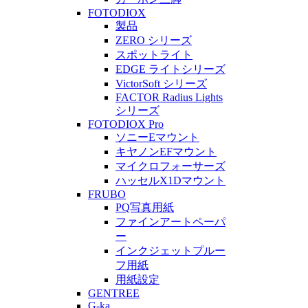
FOTODIOX
製品
ZERO シリーズ
スポットライト
EDGE ライトシリーズ
VictorSoft シリーズ
FACTOR Radius Lights
シリーズ
FOTODIOX Pro
ソニーEマウント
キヤノンEFマウント
マイクロフォーサーズ
ハッセルX1Dマウント
FRUBO
PQ写真用紙
ファインアートペーパ
ー
インクジェットプルー
フ用紙
用紙設定
GENTREE
G-ka