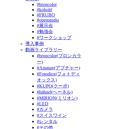
#broncolor
#kobold
#FRUBO
#openstudio
#展示会
#勉強会
#ワークショップ
導入事例
動画ライブラリー
#broncolor(ブロンカラ
ー)
#Aputure(アプチャー)
#Fotodiox(フォトディ
オックス)
#KUPO(クーポ)
#hähnel(ヘーネル)
#MIRION(ミリオン)
#LED
#カメラ
#スイスワイン
#レンタル
#その他