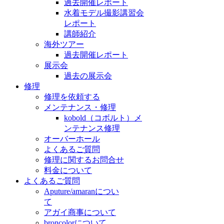
過去開催レポート
水着モデル撮影講習会
レポート
講師紹介
海外ツアー
過去開催レポート
展示会
過去の展示会
修理
修理を依頼する
メンテナンス・修理
kobold（コボルト）メ
ンテナンス修理
オーバーホール
よくあるご質問
修理に関するお問合せ
料金について
よくあるご質問
Aputure/amaranについ
て
アガイ商事について
broncolorについて