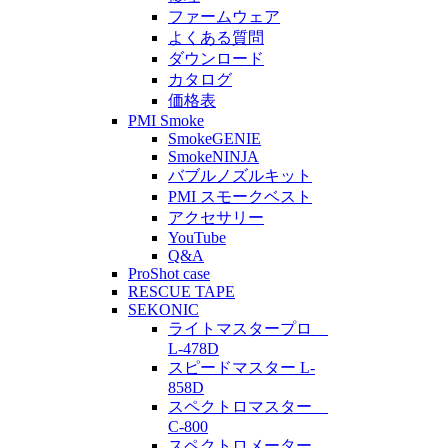
ファームウェア
よくある質問
ダウンロード
カタログ
価格表
PMI Smoke
SmokeGENIE
SmokeNINJA
バブルノズルキット
PMI スモークベスト
アクセサリー
YouTube
Q&A
ProShot case
RESCUE TAPE
SEKONIC
ライトマスタープロ
L-478D
スピードマスター L-
858D
スペクトロマスター
C-800
スペクトロメーター