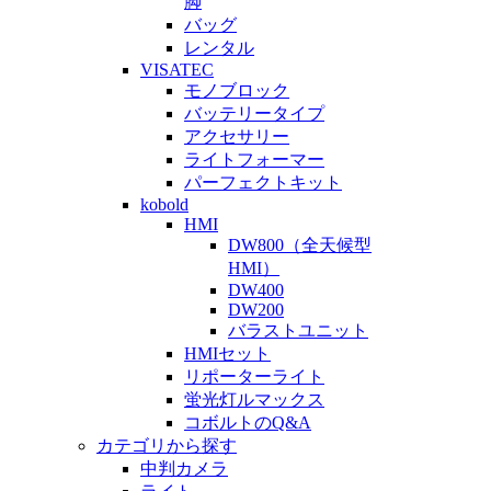
脚
バッグ
レンタル
VISATEC
モノブロック
バッテリータイプ
アクセサリー
ライトフォーマー
パーフェクトキット
kobold
HMI
DW800（全天候型
HMI）
DW400
DW200
バラストユニット
HMIセット
リポーターライト
蛍光灯ルマックス
コボルトのQ&A
カテゴリから探す
中判カメラ