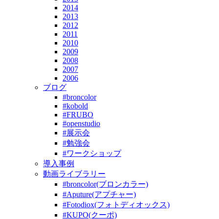
2014
2013
2012
2011
2010
2009
2008
2007
2006
ブログ
#broncolor
#kobold
#FRUBO
#openstudio
#展示会
#勉強会
#ワークショップ
導入事例
動画ライブラリー
#broncolor(ブロンカラー)
#Aputure(アプチャー)
#Fotodiox(フォトディオックス)
#KUPO(クーポ)