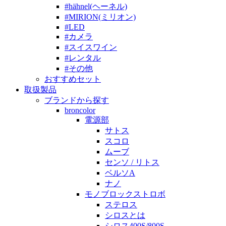
#hähnel(ヘーネル)
#MIRION(ミリオン)
#LED
#カメラ
#スイスワイン
#レンタル
#その他
おすすめセット
取扱製品
ブランドから探す
broncolor
電源部
サトス
スコロ
ムーブ
センソ / リトス
ベルソA
ナノ
モノブロックストロボ
ステロス
シロスとは
シロス400S/800S