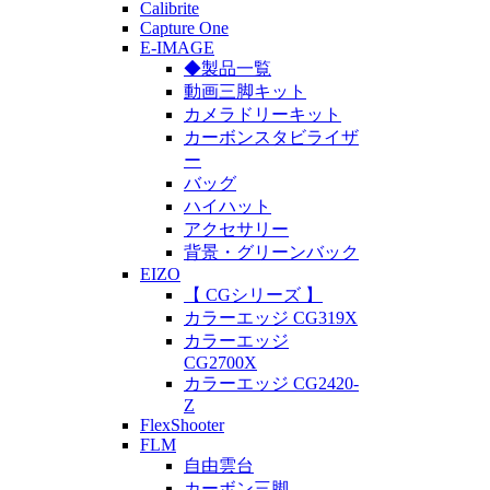
Calibrite
Capture One
E-IMAGE
◆製品一覧
動画三脚キット
カメラドリーキット
カーボンスタビライザ
ー
バッグ
ハイハット
アクセサリー
背景・グリーンバック
EIZO
【 CGシリーズ 】
カラーエッジ CG319X
カラーエッジ
CG2700X
カラーエッジ CG2420-
Z
FlexShooter
FLM
自由雲台
カーボン三脚