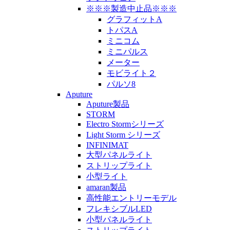
※※※製造中止品※※※
グラフィットA
トパスA
ミニコム
ミニパルス
メーター
モビライト２
パルソ8
Aputure
Aputure製品
STORM
Electro Stormシリーズ
Light Storm シリーズ
INFINIMAT
大型パネルライト
ストリップライト
小型ライト
amaran製品
高性能エントリーモデル
フレキシブルLED
小型パネルライト