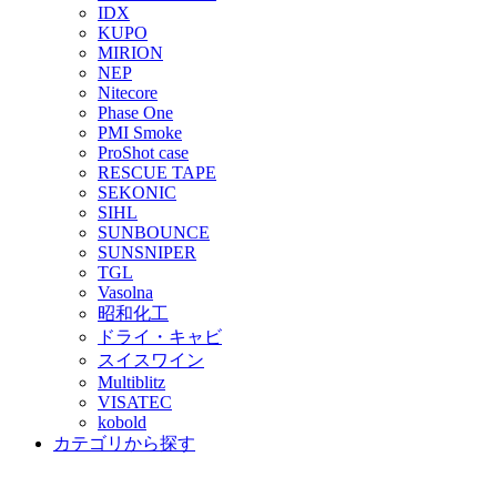
IDX
KUPO
MIRION
NEP
Nitecore
Phase One
PMI Smoke
ProShot case
RESCUE TAPE
SEKONIC
SIHL
SUNBOUNCE
SUNSNIPER
TGL
Vasolna
昭和化工
ドライ・キャビ
スイスワイン
Multiblitz
VISATEC
kobold
カテゴリから探す