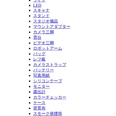
ライト
LED
スキャナ
スタンド
スタジオ備品
マウントアダプター
カメラ三脚
雲台
ビデオ三脚
ロボットアーム
バッグ
レフ板
カメラストラップ
バッテリー
写真用紙
シリコンテープ
モニター
露出計
カラーチェッカー
ケース
背景布
スモーク発煙筒