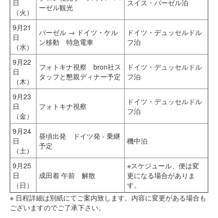
日
スイス・バーゼル泊
ーゼル観光
（火）
9月21
バーゼル → ドイツ・ケル
ドイツ・デュッセルドル
日
ン移動 特急電車
フ泊
（水）
9月22
フォトキナ視察 bron社ス
ドイツ・デュッセルドル
日
タッフと懇親ディナー予定
フ泊
（木）
9月23
ドイツ・デュッセルドル
日
フォトキナ視察
フ泊
（金）
9月24
昼頃出発 ドイツ発 - 乗継
日
機中泊
予定
（土）
9月25
※スケジュール、便は変
日
成田着 午前 解散
更になる場合がありま
（日）
す。
※ 日程詳細は別紙にてご案内致します。内容に変更がある場合も
ございますのでご了承下さい。