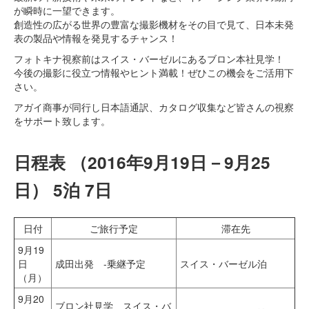
が瞬時に一望できます。
創造性の広がる世界の豊富な撮影機材をその目で見て、日本未発
表の製品や情報を発見するチャンス！
フォトキナ視察前はスイス・バーゼルにあるブロン本社見学！
今後の撮影に役立つ情報やヒント満載！ぜひこの機会をご活用下
さい。
アガイ商事が同行し日本語通訳、カタログ収集など皆さんの視察
をサポート致します。
日程表 （2016年9月19日－9月25
日） 5泊 7日
日付
ご旅行予定
滞在先
9月19
日
成田出発 -乗継予定
スイス・バーゼル泊
（月）
9月20
ブロン社見学 スイス・バ