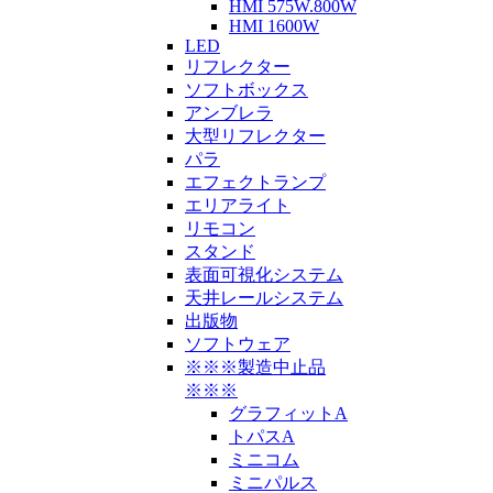
HMI 575W.800W
HMI 1600W
LED
リフレクター
ソフトボックス
アンブレラ
大型リフレクター
パラ
エフェクトランプ
エリアライト
リモコン
スタンド
表面可視化システム
天井レールシステム
出版物
ソフトウェア
※※※製造中止品
※※※
グラフィットA
トパスA
ミニコム
ミニパルス