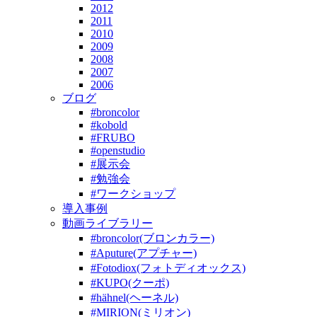
2012
2011
2010
2009
2008
2007
2006
ブログ
#broncolor
#kobold
#FRUBO
#openstudio
#展示会
#勉強会
#ワークショップ
導入事例
動画ライブラリー
#broncolor(ブロンカラー)
#Aputure(アプチャー)
#Fotodiox(フォトディオックス)
#KUPO(クーポ)
#hähnel(ヘーネル)
#MIRION(ミリオン)