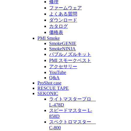
修理
ファームウェア
よくある質問
ダウンロード
カタログ
価格表
PMI Smoke
SmokeGENIE
SmokeNINJA
バブルノズルキット
PMI スモークベスト
アクセサリー
YouTube
Q&A
ProShot case
RESCUE TAPE
SEKONIC
ライトマスタープロ
L-478D
スピードマスター L-
858D
スペクトロマスター
C-800