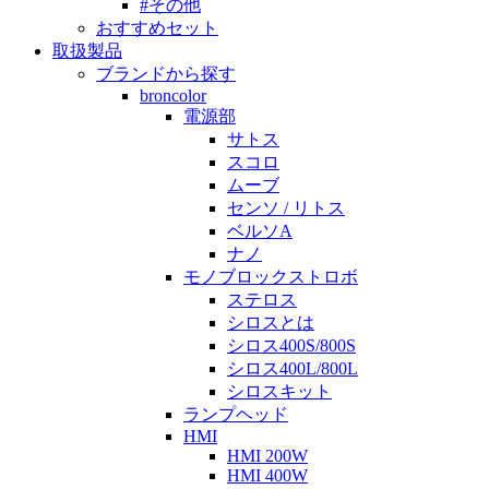
#その他
おすすめセット
取扱製品
ブランドから探す
broncolor
電源部
サトス
スコロ
ムーブ
センソ / リトス
ベルソA
ナノ
モノブロックストロボ
ステロス
シロスとは
シロス400S/800S
シロス400L/800L
シロスキット
ランプヘッド
HMI
HMI 200W
HMI 400W