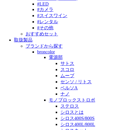
#LED
#カメラ
#スイスワイン
#レンタル
#その他
おすすめセット
取扱製品
ブランドから探す
broncolor
電源部
サトス
スコロ
ムーブ
センソ / リトス
ベルソA
ナノ
モノブロックストロボ
ステロス
シロスとは
シロス400S/800S
シロス400L/800L