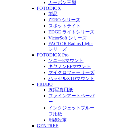
カーボン三脚
FOTODIOX
製品
ZERO シリーズ
スポットライト
EDGE ライトシリーズ
VictorSoft シリーズ
FACTOR Radius Lights
シリーズ
FOTODIOX Pro
ソニーEマウント
キヤノンEFマウント
マイクロフォーサーズ
ハッセルX1Dマウント
FRUBO
PQ写真用紙
ファインアートペーパ
ー
インクジェットプルー
フ用紙
用紙設定
GENTREE