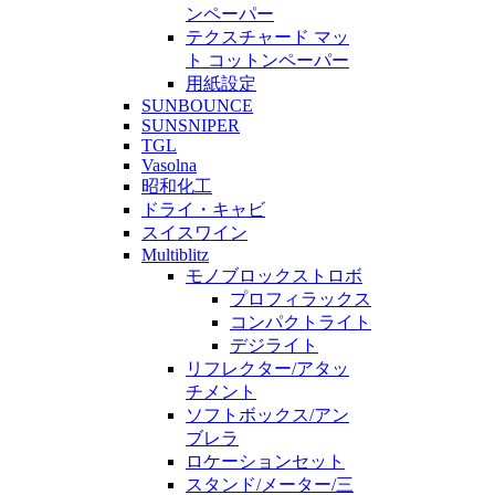
ンペーパー
テクスチャード マッ
ト コットンペーパー
用紙設定
SUNBOUNCE
SUNSNIPER
TGL
Vasolna
昭和化工
ドライ・キャビ
スイスワイン
Multiblitz
モノブロックストロボ
プロフィラックス
コンパクトライト
デジライト
リフレクター/アタッ
チメント
ソフトボックス/アン
ブレラ
ロケーションセット
スタンド/メーター/三