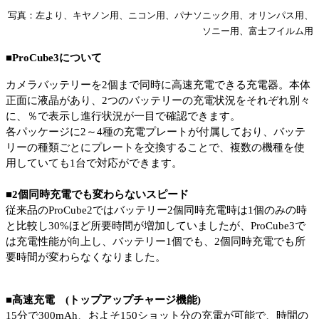
写真：左より、キヤノン用、ニコン用、パナソニック用、オリンパス用、
ソニー用、富士フイルム用
■
ProCube3
について
カメラバッテリーを
2
個まで同時に高速充電できる充電器。本体
正面に液晶があり、
2
つのバッテリーの充電状況をそれぞれ別々
に、％で表示し進行状況が一目で確認できます。
各パッケージに
2
～
4
種の充電プレートが付属しており、バッテ
リーの種類ごとにプレートを交換することで、複数の機種を使
用していても
1
台で対応ができます。
■
2
個同時充電でも変わらないスピード
従来品の
ProCube2
ではバッテリー
2
個同時充電時は
1
個のみの時
と比較し
30%
ほど所要時間が増加していましたが、
ProCube3
で
は充電性能が向上し、バッテリー
1
個でも、
2
個同時充電でも所
要時間が変わらなくなりました。
■
高速充電 (
トップアップチャージ機能)
15
分で
300mAh
、およそ
150
ショット分の充電が可能で、時間の