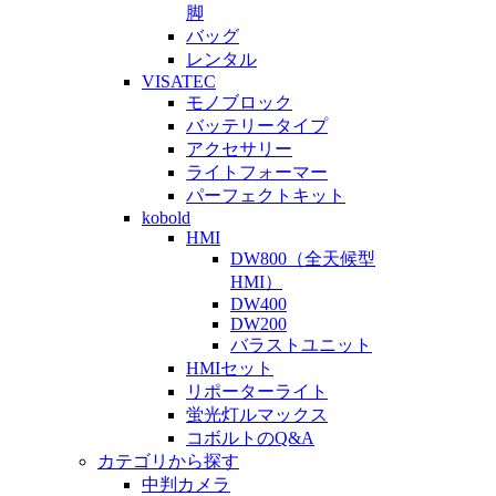
脚
バッグ
レンタル
VISATEC
モノブロック
バッテリータイプ
アクセサリー
ライトフォーマー
パーフェクトキット
kobold
HMI
DW800（全天候型
HMI）
DW400
DW200
バラストユニット
HMIセット
リポーターライト
蛍光灯ルマックス
コボルトのQ&A
カテゴリから探す
中判カメラ