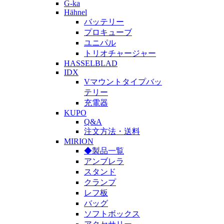
G-ka
Hähnel
バッテリー
プロキューブ
ユニパル
トリオチャージャー
HASSELBLAD
IDX
Vマウントタイプバッ
テリー
充電器
KUPO
Q&A
注文方法・送料
MIRION
◆製品一覧
アンブレラ
スタンド
クランプ
レフ板
バッグ
ソフトボックス