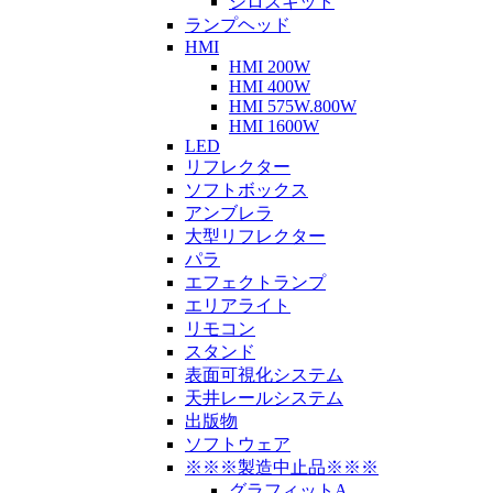
シロスキット
ランプヘッド
HMI
HMI 200W
HMI 400W
HMI 575W.800W
HMI 1600W
LED
リフレクター
ソフトボックス
アンブレラ
大型リフレクター
パラ
エフェクトランプ
エリアライト
リモコン
スタンド
表面可視化システム
天井レールシステム
出版物
ソフトウェア
※※※製造中止品※※※
グラフィットA