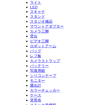
ライト
LED
スキャナ
スタンド
スタジオ備品
マウントアダプター
カメラ三脚
雲台
ビデオ三脚
ロボットアーム
バッグ
レフ板
カメラストラップ
バッテリー
写真用紙
シリコンテープ
モニター
露出計
カラーチェッカー
ケース
背景布