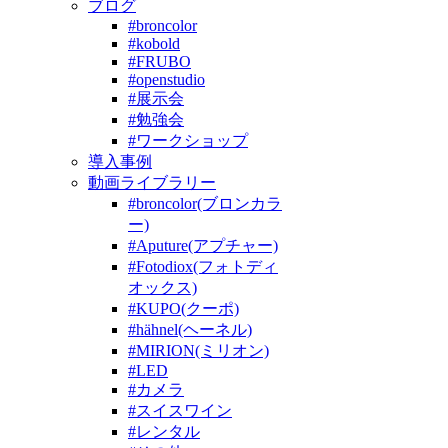
ブログ
#broncolor
#kobold
#FRUBO
#openstudio
#展示会
#勉強会
#ワークショップ
導入事例
動画ライブラリー
#broncolor(ブロンカラ
ー)
#Aputure(アプチャー)
#Fotodiox(フォトディ
オックス)
#KUPO(クーポ)
#hähnel(ヘーネル)
#MIRION(ミリオン)
#LED
#カメラ
#スイスワイン
#レンタル