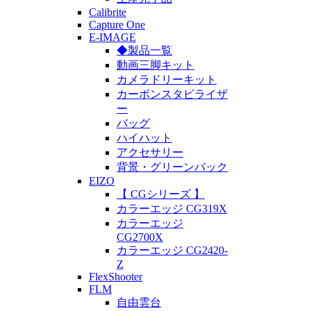
Calibrite
Capture One
E-IMAGE
◆製品一覧
動画三脚キット
カメラドリーキット
カーボンスタビライザ
ー
バッグ
ハイハット
アクセサリー
背景・グリーンバック
EIZO
【 CGシリーズ 】
カラーエッジ CG319X
カラーエッジ
CG2700X
カラーエッジ CG2420-
Z
FlexShooter
FLM
自由雲台