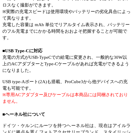
ロスなく撮影ができます。
※実際の充電スピードは使用環境やバッテリーの劣化具合によっ
て異なります。
充電した容量は
mAh
単位でリアルタイム表示され、
バッテリー
のフル充電までにかかる時間をおおよそ把握することが可能で
す。
■
USB Type-C
に対応
充電の方式が
USB-TypeC
での給電に変更され、一般的な
30W
以
上の
AC
アダプターと
Type-C
ケーブルがあれば充電ができるよう
になりました。
USB type-A
ポート
(2A)
も搭載、
ProCube3
から他デバイスへの充
電も可能です。
※専用
AC
アダプター及びケーブルは本商品には同梱されており
ません。
■ヘーネル社について
ドイツ・ケルンにルーツを持つヘーネル社は、現在はアイルラ
ンドに拠点を置くフォトアクセサリーブランド。スタイリッシ