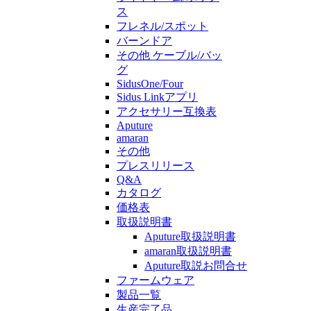
ス
フレネル/スポット
バーンドア
その他 ケーブル/バッ
グ
SidusOne/Four
Sidus Linkアプリ
アクセサリー互換表
Aputure
amaran
その他
プレスリリース
Q&A
カタログ
価格表
取扱説明書
Aputure取扱説明書
amaran取扱説明書
Aputure取説お問合せ
ファームウェア
製品一覧
生産完了品