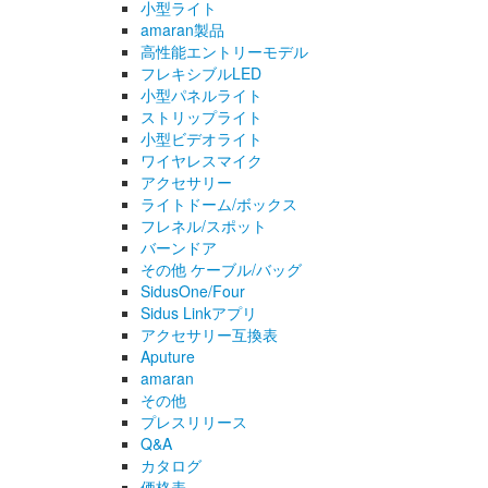
小型ライト
amaran製品
高性能エントリーモデル
フレキシブルLED
小型パネルライト
ストリップライト
小型ビデオライト
ワイヤレスマイク
アクセサリー
ライトドーム/ボックス
フレネル/スポット
バーンドア
その他 ケーブル/バッグ
SidusOne/Four
Sidus Linkアプリ
アクセサリー互換表
Aputure
amaran
その他
プレスリリース
Q&A
カタログ
価格表