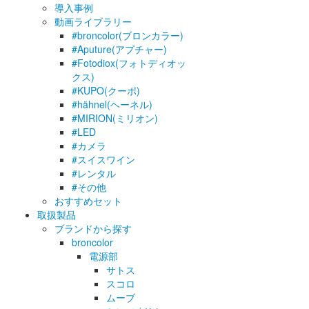
導入事例
動画ライブラリー
#broncolor(ブロンカラー)
#Aputure(アプチャー)
#Fotodiox(フォトディオッ
クス)
#KUPO(クーポ)
#hähnel(ヘーネル)
#MIRION(ミリオン)
#LED
#カメラ
#スイスワイン
#レンタル
#その他
おすすめセット
取扱製品
ブランドから探す
broncolor
電源部
サトス
スコロ
ムーブ