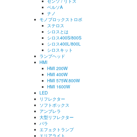
センソ / リトス
ベルソA
ナノ
モノブロックストロボ
ステロス
シロスとは
シロス400S/800S
シロス400L/800L
シロスキット
ランプヘッド
HMI
HMI 200W
HMI 400W
HMI 575W.800W
HMI 1600W
LED
リフレクター
ソフトボックス
アンブレラ
大型リフレクター
パラ
エフェクトランプ
エリアライト