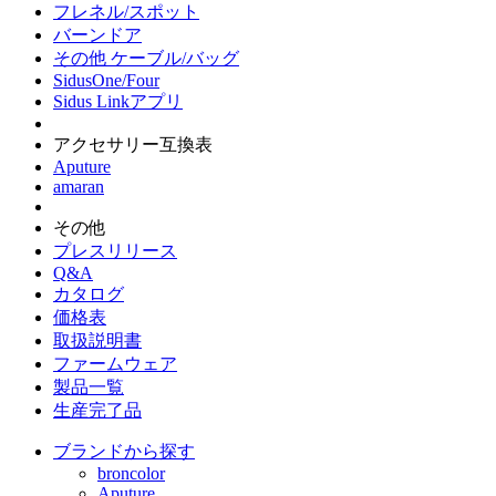
フレネル/スポット
バーンドア
その他 ケーブル/バッグ
SidusOne/Four
Sidus Linkアプリ
アクセサリー互換表
Aputure
amaran
その他
プレスリリース
Q&A
カタログ
価格表
取扱説明書
ファームウェア
製品一覧
生産完了品
ブランドから探す
broncolor
Aputure