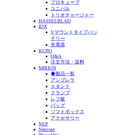
プロキューブ
ユニパル
トリオチャージャー
HASSELBLAD
IDX
Vマウントタイプバッ
テリー
充電器
KUPO
Q&A
注文方法・送料
MIRION
◆製品一覧
アンブレラ
スタンド
クランプ
レフ板
バッグ
ソフトボックス
アクセサリー
NEP
Nitecore
Phase One