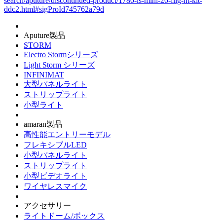
search/aputure/discontinued-product/1780-ls-mini-20-flig-ht-kit-
ddc2.html#sigProId745762a79d
Aputure製品
STORM
Electro Stormシリーズ
Light Storm シリーズ
INFINIMAT
大型パネルライト
ストリップライト
小型ライト
amaran製品
高性能エントリーモデル
フレキシブルLED
小型パネルライト
ストリップライト
小型ビデオライト
ワイヤレスマイク
アクセサリー
ライトドーム/ボックス