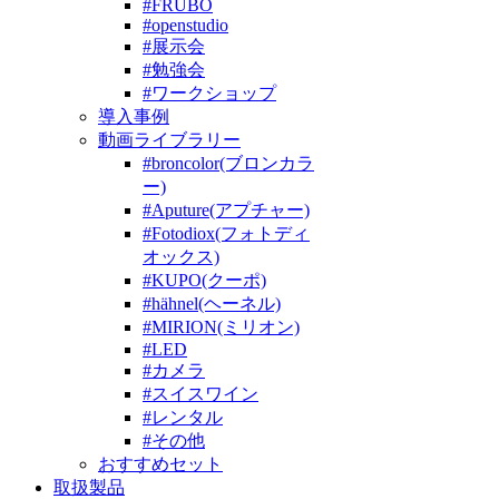
#FRUBO
#openstudio
#展示会
#勉強会
#ワークショップ
導入事例
動画ライブラリー
#broncolor(ブロンカラ
ー)
#Aputure(アプチャー)
#Fotodiox(フォトディ
オックス)
#KUPO(クーポ)
#hähnel(ヘーネル)
#MIRION(ミリオン)
#LED
#カメラ
#スイスワイン
#レンタル
#その他
おすすめセット
取扱製品