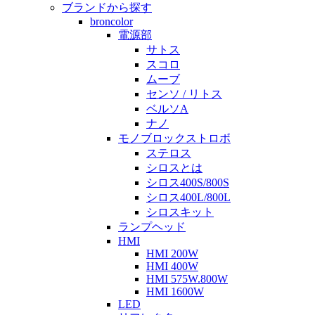
ブランドから探す
broncolor
電源部
サトス
スコロ
ムーブ
センソ / リトス
ベルソA
ナノ
モノブロックストロボ
ステロス
シロスとは
シロス400S/800S
シロス400L/800L
シロスキット
ランプヘッド
HMI
HMI 200W
HMI 400W
HMI 575W.800W
HMI 1600W
LED