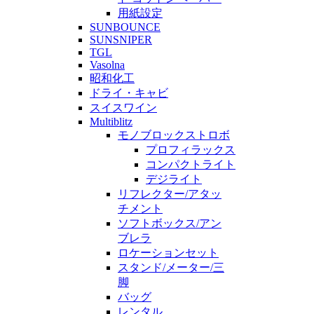
用紙設定
SUNBOUNCE
SUNSNIPER
TGL
Vasolna
昭和化工
ドライ・キャビ
スイスワイン
Multiblitz
モノブロックストロボ
プロフィラックス
コンパクトライト
デジライト
リフレクター/アタッ
チメント
ソフトボックス/アン
ブレラ
ロケーションセット
スタンド/メーター/三
脚
バッグ
レンタル