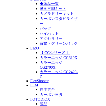
◆製品一覧
動画三脚キット
カメラドリーキット
カーボンスタビライザ
ー
バッグ
ハイハット
アクセサリー
背景・グリーンバック
EIZO
【 CGシリーズ 】
カラーエッジ CG319X
カラーエッジ
CG2700X
カラーエッジ CG2420-
Z
FlexShooter
FLM
自由雲台
カーボン三脚
FOTODIOX
製品