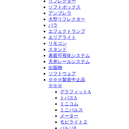
リフレクター
ソフトボックス
アンブレラ
大型リフレクター
パラ
エフェクトランプ
エリアライト
リモコン
スタンド
表面可視化システム
天井レールシステム
出版物
ソフトウェア
※※※製造中止品
※※※
グラフィットA
トパスA
ミニコム
ミニパルス
メーター
モビライト２
パルソ8