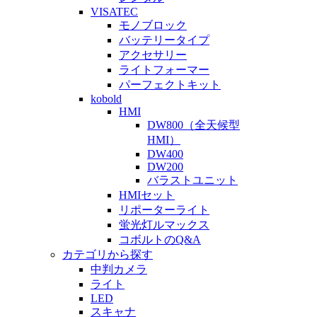
VISATEC
モノブロック
バッテリータイプ
アクセサリー
ライトフォーマー
パーフェクトキット
kobold
HMI
DW800（全天候型
HMI）
DW400
DW200
バラストユニット
HMIセット
リポーターライト
蛍光灯ルマックス
コボルトのQ&A
カテゴリから探す
中判カメラ
ライト
LED
スキャナ