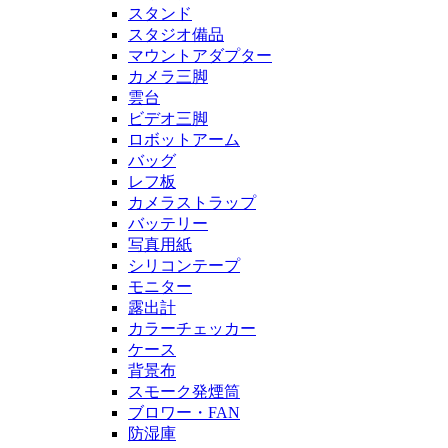
スタンド
スタジオ備品
マウントアダプター
カメラ三脚
雲台
ビデオ三脚
ロボットアーム
バッグ
レフ板
カメラストラップ
バッテリー
写真用紙
シリコンテープ
モニター
露出計
カラーチェッカー
ケース
背景布
スモーク発煙筒
ブロワー・FAN
防湿庫