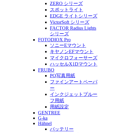
ZERO シリーズ
スポットライト
EDGE ライトシリーズ
VictorSoft シリーズ
FACTOR Radius Lights
シリーズ
FOTODIOX Pro
ソニーEマウント
キヤノンEFマウント
マイクロフォーサーズ
ハッセルX1Dマウント
FRUBO
PQ写真用紙
ファインアートペーパ
ー
インクジェットプルー
フ用紙
用紙設定
GENTREE
G-ka
Hähnel
バッテリー