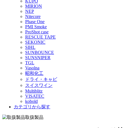
KUPO
MIRION
NEP
Nitecore
Phase One
PMI Smoke
ProShot case
RESCUE TAPE
SEKONIC
SIHL
SUNBOUNCE
SUNSNIPER
TGL
Vasolna
昭和化工
ドライ・キャビ
スイスワイン
Multiblitz
VISATEC
kobold
カテゴリから探す
取扱製品