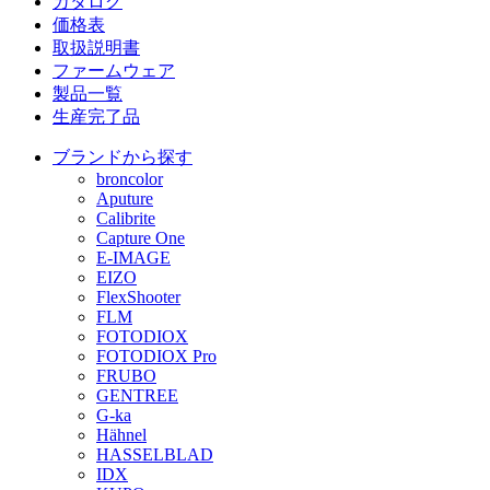
カタログ
価格表
取扱説明書
ファームウェア
製品一覧
生産完了品
ブランドから探す
broncolor
Aputure
Calibrite
Capture One
E-IMAGE
EIZO
FlexShooter
FLM
FOTODIOX
FOTODIOX Pro
FRUBO
GENTREE
G-ka
Hähnel
HASSELBLAD
IDX