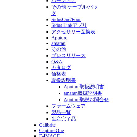
バーンドア
その他 ケーブル/バッ
グ
SidusOne/Four
Sidus Linkアプリ
アクセサリー互換表
Aputure
amaran
その他
プレスリリース
Q&A
カタログ
価格表
取扱説明書
Aputure取扱説明書
amaran取扱説明書
Aputure取説お問合せ
ファームウェア
製品一覧
生産完了品
Calibrite
Capture One
E-IMAGE