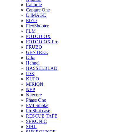
Calibrite
Capture One
E-IMAGE
EIZO
FlexShooter
FLM
FOTODIOX
FOTODIOX Pro
FRUBO
GENTREE
G-ka
Hähnel
HASSELBLAD
IDX
KUPO
MIRION
NEP
Nitecore
Phase One
PMI Smoke
ProShot case
RESCUE TAPE
SEKONIC
SIHL
SUNBOUNCE