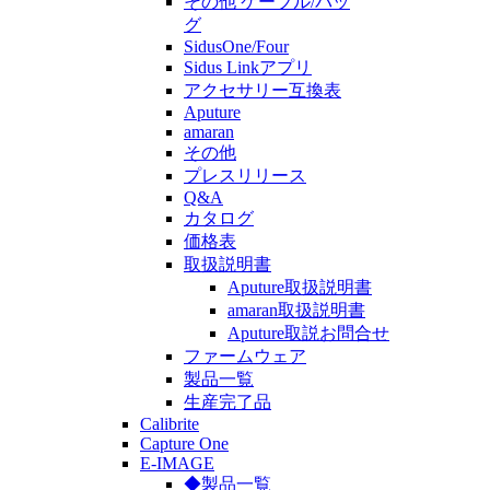
その他 ケーブル/バッ
グ
SidusOne/Four
Sidus Linkアプリ
アクセサリー互換表
Aputure
amaran
その他
プレスリリース
Q&A
カタログ
価格表
取扱説明書
Aputure取扱説明書
amaran取扱説明書
Aputure取説お問合せ
ファームウェア
製品一覧
生産完了品
Calibrite
Capture One
E-IMAGE
◆製品一覧