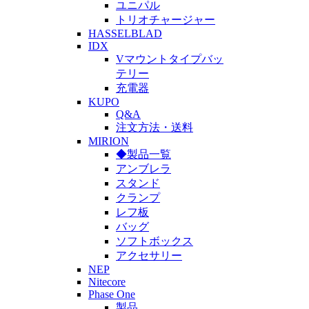
ユニパル
トリオチャージャー
HASSELBLAD
IDX
Vマウントタイプバッ
テリー
充電器
KUPO
Q&A
注文方法・送料
MIRION
◆製品一覧
アンブレラ
スタンド
クランプ
レフ板
バッグ
ソフトボックス
アクセサリー
NEP
Nitecore
Phase One
製品