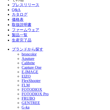
プレスリリース
Q&A
カタログ
価格表
取扱説明書
ファームウェア
製品一覧
生産完了品
ブランドから探す
broncolor
Aputure
Calibrite
Capture One
E-IMAGE
EIZO
FlexShooter
FLM
FOTODIOX
FOTODIOX Pro
FRUBO
GENTREE
G-ka