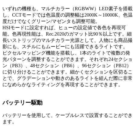
いずれの機種も、マルチカラー（RGBWW）LED素子を搭載
し、CCTモードでは色温度の調整幅は2000K～10000K、色温
度だけでなくグリーン/マゼンタも調整可能。
HSIモードに設定すれば、ヒューの設定値で各色を再現可
能。色再現性能は、Rec.2020のガマット比90％以上です。細
長いストリップのマルチカラー光源として、人物にも商品撮
影にも、スチルにもムービーにも活躍できるライトです。
ピクセルマッピング機能を搭載し、1本のライトで複数の発
光パターンを調整することができます。それぞれ24セクショ
ン（PB3）、48セクション（PB6）、96セクション（PB12）
に切り分けることができます。細かくセクションを区切るこ
とで、グラデーションや動きのあるライトを組んだ際に非常
になめらかなライティングを再現することができます。
バッテリー駆動
バッテリーを使用して、ケーブルレスで設置することができ
ます。