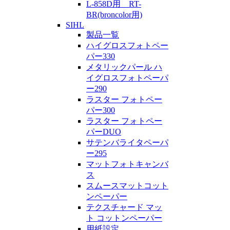
L-858D用 RT-
BR(broncolor用)
SIHL
製品一覧
ハイグロスフォトペー
パー330
メタリックパール ハ
イグロスフォトペーパ
ー290
ラスター フォトペー
パー300
ラスター フォトペー
パーDUO
サテンバライタペーパ
ー295
マットフォトキャンバ
ス
スムースマットコット
ンペーパー
テクスチャード マッ
ト コットンペーパー
用紙設定