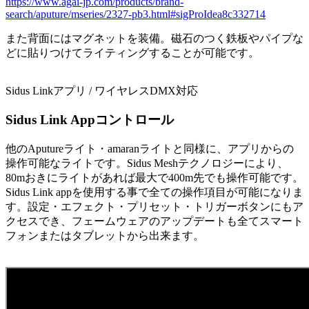
https://www.agai-jp.com/products/brand-
search/aputure/mseries/2327-pb3.html#sigProIdea8c332714
また背面にはマグネットを装備。磁石のつく鉄板やパイプな
どに貼りつけてライティングすることが可能です。
Sidus Linkアプリ / ワイヤレスDMX対応
Sidus Link Appコントロール
他のAputureライト・amaranライトと同様に、アプリからの
操作可能なライトです。Sidus Meshテクノロジーにより、
80mおきにライトがあれば最大で400m先でも操作可能です。
Sidus Link appを使用する事で全ての操作項目が可能になりま
す。設定・エフェクト・プリセット・トリガーボタンにもア
クセスでき、フェームウェアのアップデートも全てスマート
フォンまたはタブレットから出来ます。