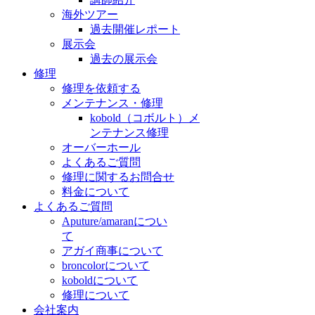
海外ツアー
過去開催レポート
展示会
過去の展示会
修理
修理を依頼する
メンテナンス・修理
kobold（コボルト）メ
ンテナンス修理
オーバーホール
よくあるご質問
修理に関するお問合せ
料金について
よくあるご質問
Aputure/amaranについ
て
アガイ商事について
broncolorについて
koboldについて
修理について
会社案内