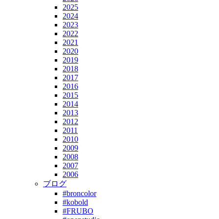
2025
2024
2023
2022
2021
2020
2019
2018
2017
2016
2015
2014
2013
2012
2011
2010
2009
2008
2007
2006
ブログ
#broncolor
#kobold
#FRUBO