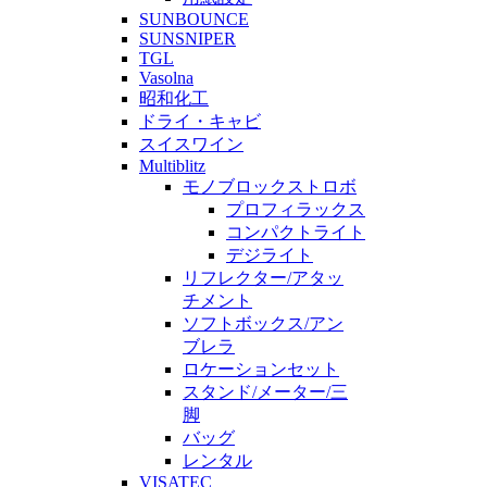
SUNBOUNCE
SUNSNIPER
TGL
Vasolna
昭和化工
ドライ・キャビ
スイスワイン
Multiblitz
モノブロックストロボ
プロフィラックス
コンパクトライト
デジライト
リフレクター/アタッ
チメント
ソフトボックス/アン
ブレラ
ロケーションセット
スタンド/メーター/三
脚
バッグ
レンタル
VISATEC