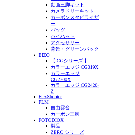
動画三脚キット
カメラドリーキット
カーボンスタビライザ
ー
バッグ
ハイハット
アクセサリー
背景・グリーンバック
EIZO
【 CGシリーズ 】
カラーエッジ CG319X
カラーエッジ
CG2700X
カラーエッジ CG2420-
Z
FlexShooter
FLM
自由雲台
カーボン三脚
FOTODIOX
製品
ZERO シリーズ