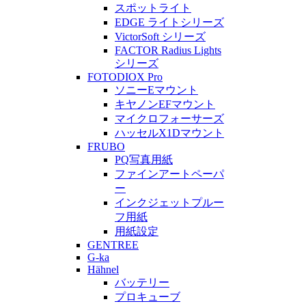
スポットライト
EDGE ライトシリーズ
VictorSoft シリーズ
FACTOR Radius Lights
シリーズ
FOTODIOX Pro
ソニーEマウント
キヤノンEFマウント
マイクロフォーサーズ
ハッセルX1Dマウント
FRUBO
PQ写真用紙
ファインアートペーパ
ー
インクジェットプルー
フ用紙
用紙設定
GENTREE
G-ka
Hähnel
バッテリー
プロキューブ