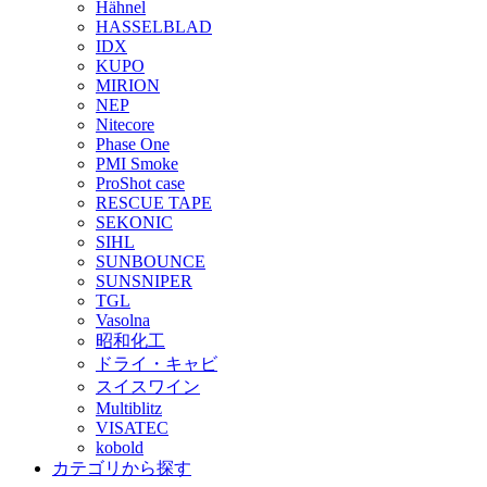
Hähnel
HASSELBLAD
IDX
KUPO
MIRION
NEP
Nitecore
Phase One
PMI Smoke
ProShot case
RESCUE TAPE
SEKONIC
SIHL
SUNBOUNCE
SUNSNIPER
TGL
Vasolna
昭和化工
ドライ・キャビ
スイスワイン
Multiblitz
VISATEC
kobold
カテゴリから探す