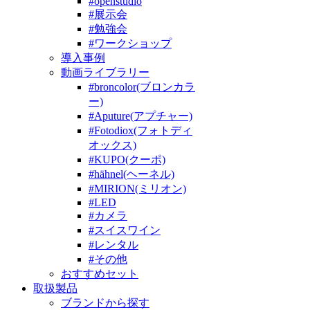
#openstudio
#展示会
#勉強会
#ワークショップ
導入事例
動画ライブラリー
#broncolor(ブロンカラ
ー)
#Aputure(アプチャー)
#Fotodiox(フォトディ
オックス)
#KUPO(クーポ)
#hähnel(ヘーネル)
#MIRION(ミリオン)
#LED
#カメラ
#スイスワイン
#レンタル
#その他
おすすめセット
取扱製品
ブランドから探す