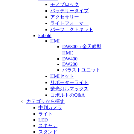
モノブロック
バッテリータイプ
アクセサリー
ライトフォーマー
パーフェクトキット
kobold
HMI
DW800（全天候型
HMI）
DW400
DW200
バラストユニット
HMIセット
リポーターライト
蛍光灯ルマックス
コボルトのQ&A
カテゴリから探す
中判カメラ
ライト
LED
スキャナ
スタンド