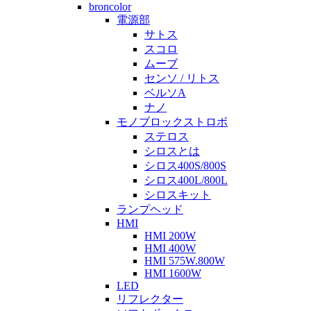
broncolor
電源部
サトス
スコロ
ムーブ
センソ / リトス
ベルソA
ナノ
モノブロックストロボ
ステロス
シロスとは
シロス400S/800S
シロス400L/800L
シロスキット
ランプヘッド
HMI
HMI 200W
HMI 400W
HMI 575W.800W
HMI 1600W
LED
リフレクター