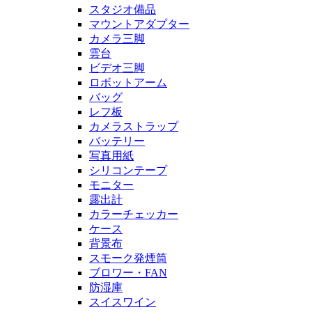
スタジオ備品
マウントアダプター
カメラ三脚
雲台
ビデオ三脚
ロボットアーム
バッグ
レフ板
カメラストラップ
バッテリー
写真用紙
シリコンテープ
モニター
露出計
カラーチェッカー
ケース
背景布
スモーク発煙筒
ブロワー・FAN
防湿庫
スイスワイン