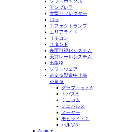
ソフトボックス
アンブレラ
大型リフレクター
パラ
エフェクトランプ
エリアライト
リモコン
スタンド
表面可視化システム
天井レールシステム
出版物
ソフトウェア
※※※製造中止品
※※※
グラフィットA
トパスA
ミニコム
ミニパルス
メーター
モビライト２
パルソ8
Aputure